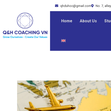
qhduhoc@gmail.com
No. 7, alle
Home
About Us
Stu