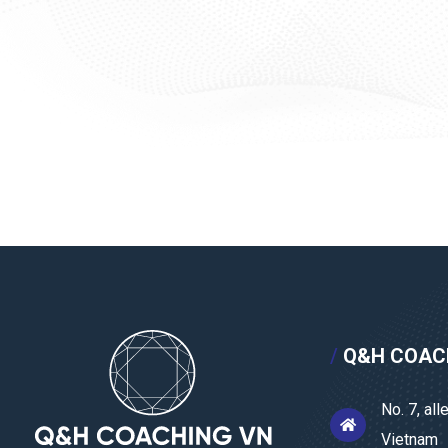
/
Q&H COACH
No. 7, al
Vietnam