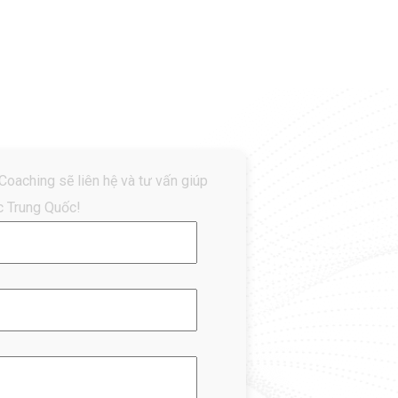
 Coaching sẽ liên hệ và tư vấn giúp
 Trung Quốc!