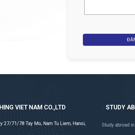
thoại
(Required)
Captcha
ING VIET NAM CO.,LTD
/
STUDY A
ley 27/71/78 Tay Mo, Nam Tu Liem, Hanoi,
Study abroad in