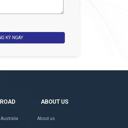
BROAD
/
ABOUT US
 Australia
About us