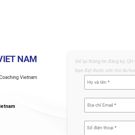
VIET NAM
Để lại thông tin đăng ký, QH
bạn đạt được ước mơ du học
H Coaching Vietnam
Họ
và
tên
Địa
Vietnam
(Required)
chỉ
email
Số
(Required)
điện