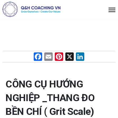
F
E
Pi
X
Li
a
m
nt
n
ce
ail
er
ke
b
es
dI
CÔNG CỤ HƯỚNG
o
t
n
NGHIỆP _THANG ĐO
o
k
BỀN CHÍ ( Grit Scale)