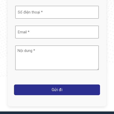
tên
(Required)
Email
(Required)
Nội
dung
(Required)
Captcha