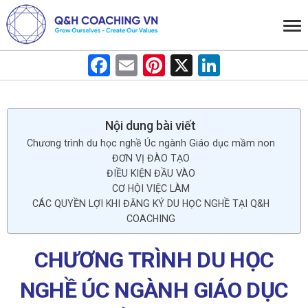
F
E
Pi
X
Li
a
m
nt
n
ce
ail
er
ke
b
es
dI
Nội dung bài viết
Chương trình du học nghề Úc ngành Giáo dục mầm non
o
t
n
ĐƠN VỊ ĐÀO TẠO
o
ĐIỀU KIỆN ĐẦU VÀO
CƠ HỘI VIỆC LÀM
k
CÁC QUYỀN LỢI KHI ĐĂNG KÝ DU HỌC NGHỀ TẠI Q&H
COACHING
CHƯƠNG TRÌNH DU HỌC
NGHỀ ÚC NGÀNH GIÁO DỤC