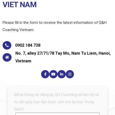
Để lại thông tin đăng ký, QH Coaching sẽ liên hệ và
tư vấn giúp bạn đạt được ước mơ du học Trung
Quốc!
Họ
và
tên
Địa
(Required)
chỉ
email
Số
(Required)
điện
thoại
(Required)
Captcha