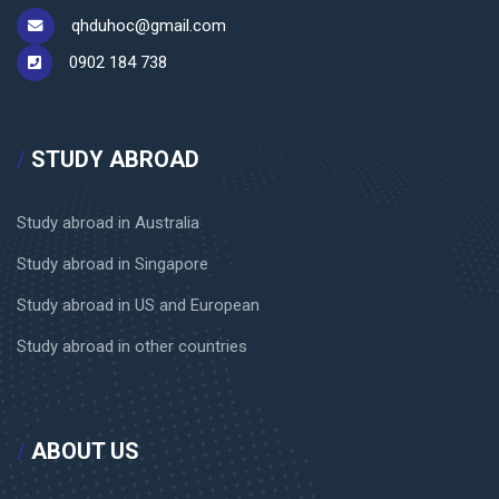
/
ABOUT US
About us
Contact
Scholarship
© Copyright 2023 Q&H Coaching Viet Nam. All rights
reserved.