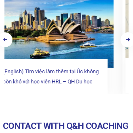
CONTACT WITH Q&H COACHING
VIET NAM
Please fill in the form to receive the latest information of Q&H
Coaching Vietnam
[English] Kinh nghiệm chuẩn bị hành
0902 184 738
trang du học
No. 7, alley 27/71/78 Tay Mo, Nam Tu Liem, Hanoi,
Vietnam