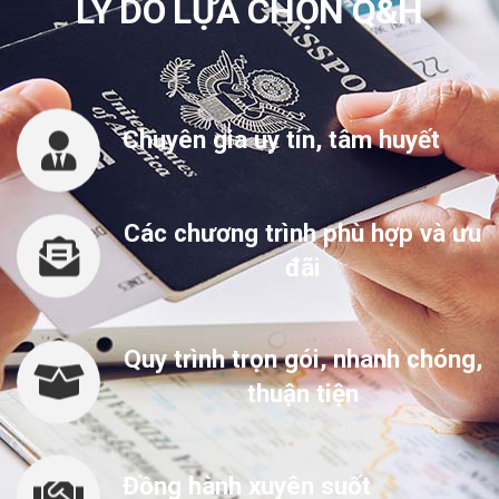
LÝ DO LỰA CHỌN Q&H
Chuyên gia uy tín, tâm huyết
Các chương trình phù hợp và ưu
đãi
Quy trình trọn gói, nhanh chóng,
thuận tiện
Đồng hành xuyên suốt