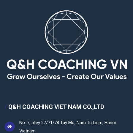
No. 7, alley 27/71/78 Tay Mo, Nam Tu Liem, Hanoi,
Vietnam
qhduhoc@gmail.com
0902 184 738
/
STUDY ABROAD
Study abroad in Australia
Study abroad in Singapore
Study abroad in US and European
Study abroad in other countries