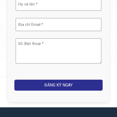
/
Q&H COACHING VIET NAM CO.,LTD