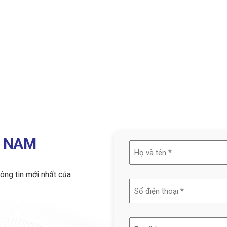
T NAM
Họ
và
ông tin mới nhất của
tên
(Required)
Email