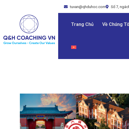
tuvan@qhduhoc.com
Số 7, ngách
Trang Chủ
Về Chúng Tô