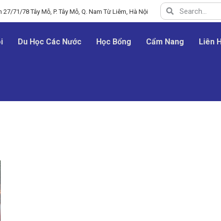
 27/71/78 Tây Mỗ, P. Tây Mỗ, Q. Nam Từ Liêm, Hà Nội
i
Du Học Các Nước
Học Bổng
Cẩm Nang
Liên 