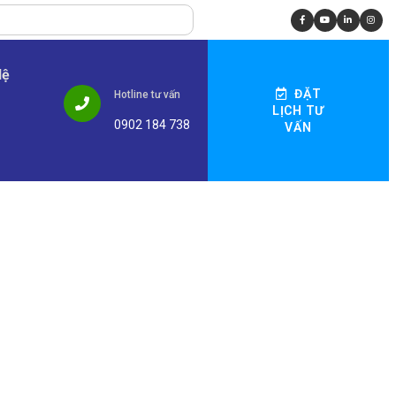
Hệ
ĐẶT
Hotline tư vấn
LỊCH TƯ
0902 184 738
VẤN