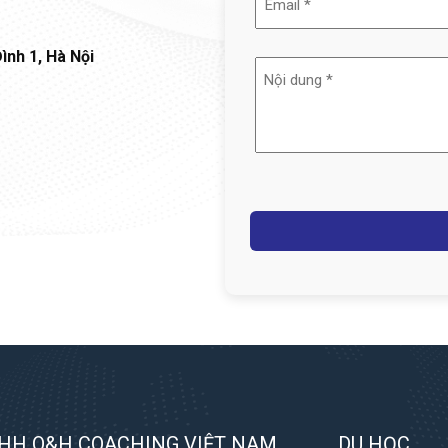
(Required)
ình 1, Hà Nội
Nội
dung
(Required)
Captcha
HH Q&H COACHING VIỆT NAM
DU HỌC