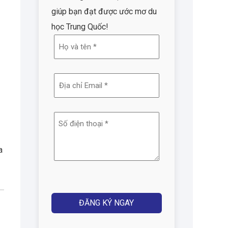
giúp bạn đạt được ước mơ du
học Trung Quốc!
Họ
và
tên
Địa
(Required)
chỉ
email
Số
(Required)
điện
thoại
a
(Required)
Captcha