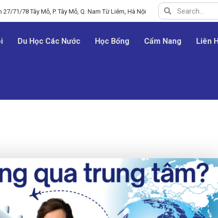
 27/71/78 Tây Mỗ, P. Tây Mỗ, Q. Nam Từ Liêm, Hà Nội
i
Du Học Các Nước
Học Bổng
Cẩm Nang
Liên 