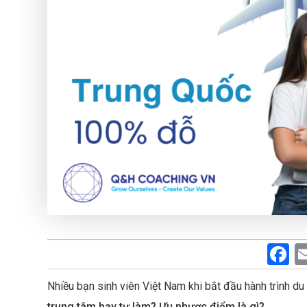
F
a
Nhiều bạn sinh viên Việt Nam khi bắt đầu hành trình d
c
trung tâm hay tự làm? Ưu nhược điểm là gì?