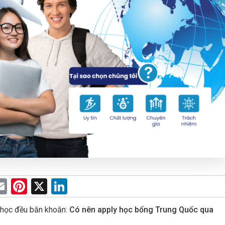
E
Pi
X
Li
m
nt
n
u học đều băn khoăn:
Có nên apply học bổng Trung Quốc qua
e
ail
er
ke