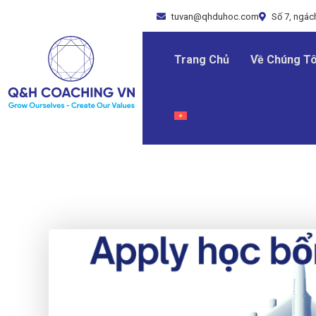
tuvan@qhduhoc.com
Số 7, ngách
Trang Chủ
Về Chúng Tô