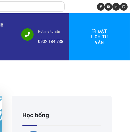
Hệ
ĐẶT
Hotline tư vấn
LỊCH TƯ
0902 184 738
VẤN
Học bổng