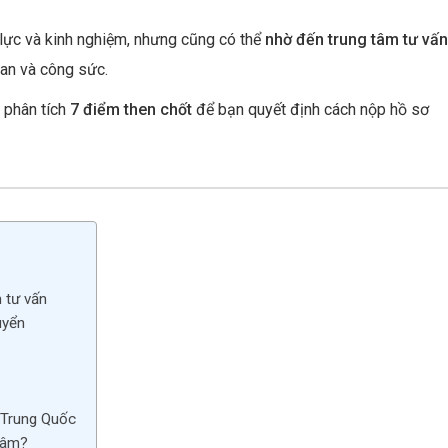
es
dI
 lực và kinh nghiệm, nhưng cũng có thể
nhờ đến trung tâm tư vấn
t
n
ian và công sức.
 phân tích
7 điểm then chốt
để bạn quyết định cách nộp hồ sơ
 tư vấn
uyển
g Trung Quốc
 tâm?