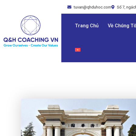
tuvan@qhduhoc.com
Số 7, ngách
Trang Chủ
Về Chúng Tô