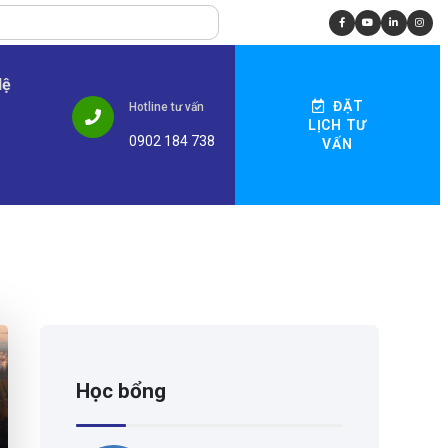
Hệ
ĐẶT
Hotline tư vấn
LỊCH TƯ
0902 184 738
VẤN
Học bổng