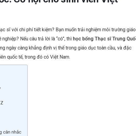
es
dI
t
n
ạc sĩ với chi phí tiết kiệm? Bạn muốn trải nghiệm môi trường giáo
ghiệp? Nếu câu trả lời là “có”, thì
học bổng Thạc sĩ Trung Quố
ng ngày càng khẳng định vị thế trong giáo dục toàn cầu, và đặc
ên quốc tế, trong đó có Việt Nam.
y
–Z
g cân nhắc