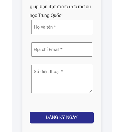
giúp bạn đạt được ước mơ du
học Trung Quốc!
Họ
và
tên
Địa
(Required)
chỉ
email
Số
(Required)
điện
thoại
(Required)
Captcha