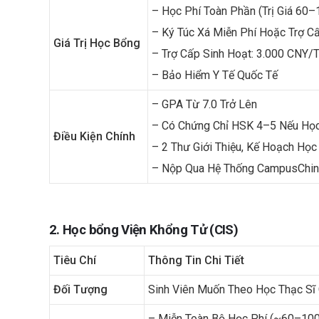
– Học Phí Toàn Phần (trị Giá 60
– Ký Túc Xá Miễn Phí Hoặc Trợ C
Giá Trị Học Bổng
– Trợ Cấp Sinh Hoạt: 3.000 CNY/
– Bảo Hiểm Y Tế Quốc Tế
– GPA Từ 7.0 Trở Lên
– Có Chứng Chỉ HSK 4–5 Nếu Học
Điều Kiện Chính
– 2 Thư Giới Thiệu, Kế Hoạch Họ
– Nộp Qua Hệ Thống CampusChin
2. Học bổng Viện Khổng Tử (CIS)
Tiêu Chí
Thông Tin Chi Tiết
Đối Tượng
Sinh Viên Muốn Theo Học Thạc Sĩ
– Miễn Toàn Bộ Học Phí (~60–10