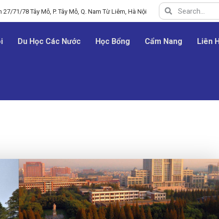
 27/71/78 Tây Mỗ, P. Tây Mỗ, Q. Nam Từ Liêm, Hà Nội
i
Du Học Các Nước
Học Bổng
Cẩm Nang
Liên 