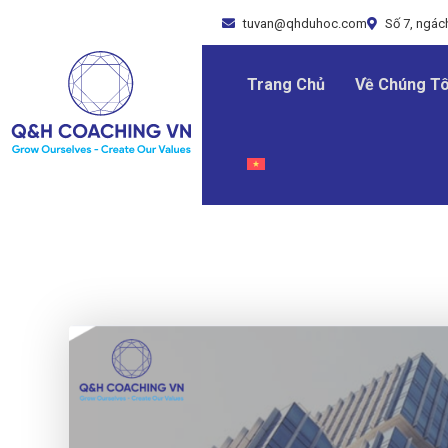
tuvan@qhduhoc.com
Số 7, ngách
Trang Chủ
Về Chúng Tô