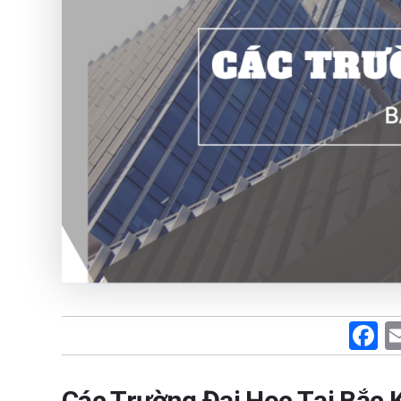
F
a
c
Các Trường Đại Học Tại Bắc 