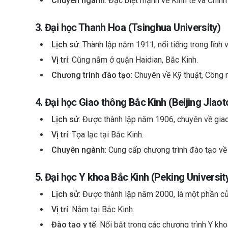
Chuyên ngành
: Đặc biệt mạnh về Kinh tế và Chính t
3. Đại học Thanh Hoa (Tsinghua University)
Lịch sử
: Thành lập năm 1911, nổi tiếng trong lĩnh 
Vị trí
: Cũng nằm ở quận Haidian, Bắc Kinh.
Chương trình đào tạo
: Chuyên về Kỹ thuật, Công 
4. Đại học Giao thông Bắc Kinh (Beijing Jiaot
Lịch sử
: Được thành lập năm 1906, chuyên về giao
Vị trí
: Tọa lạc tại Bắc Kinh.
Chuyên ngành
: Cung cấp chương trình đào tạo về
5. Đại học Y khoa Bắc Kinh (Peking Universit
Lịch sử
: Được thành lập năm 2000, là một phần củ
Vị trí
: Nằm tại Bắc Kinh.
Đào tạo y tế
: Nổi bật trong các chương trình Y kh