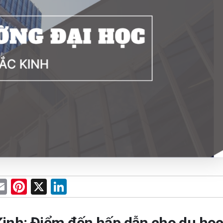
E
Pi
X
Li
m
nt
n
e
ail
er
ke
Kinh: Điểm đến hấp dẫn cho du họ