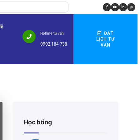
Hệ
ĐẶT
Hotline tư vấn
LỊCH TƯ
0902 184 738
VẤN
Học bổng