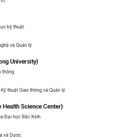
rị.
vực kỹ thuật.
nghệ và Quản lý.
ong University)
 thông.
 Kỹ thuật Giao thông và Quản lý.
y Health Science Center)
a Đại học Bắc Kinh.
oa và Dược.