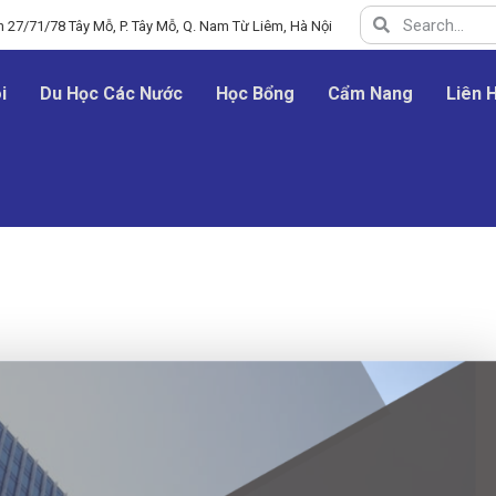
 27/71/78 Tây Mỗ, P. Tây Mỗ, Q. Nam Từ Liêm, Hà Nội
i
Du Học Các Nước
Học Bổng
Cẩm Nang
Liên 