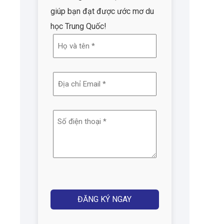
giúp bạn đạt được ước mơ du
học Trung Quốc!
Họ
và
tên
Địa
(Required)
chỉ
email
Số
(Required)
điện
thoại
(Required)
Captcha