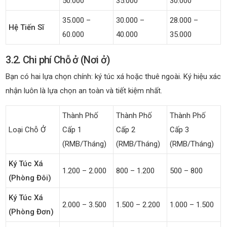
50.000
35.000
30.000
35.000 –
30.000 –
28.000 –
Hệ Tiến Sĩ
60.000
40.000
35.000
3.2. Chi phí Chỗ ở (Nơi ở)
Bạn có hai lựa chọn chính: ký túc xá hoặc thuê ngoài. Ký hiệu xác
nhận luôn là lựa chọn an toàn và tiết kiệm nhất.
Thành Phố
Thành Phố
Thành Phố
Loại Chỗ Ở
Cấp 1
Cấp 2
Cấp 3
(RMB/tháng)
(RMB/tháng)
(RMB/tháng)
Ký Túc Xá
1.200 – 2.000
800 – 1.200
500 – 800
(phòng Đôi)
Ký Túc Xá
2.000 – 3.500
1.500 – 2.200
1.000 – 1.500
(phòng Đơn)