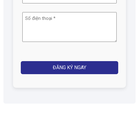
chỉ
email
Số
(Required)
điện
thoại
(Required)
Captcha