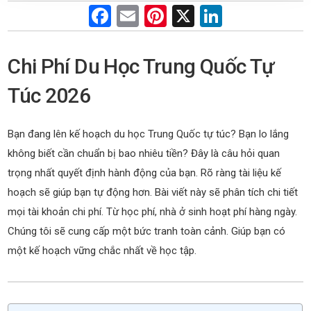
F
E
Pi
X
Li
a
m
nt
n
ce
ail
er
ke
Chi Phí Du Học Trung Quốc Tự
b
es
dI
Túc 2026
o
t
n
o
Bạn đang lên kế hoạch du học Trung Quốc tự túc? Bạn lo lắng
k
không biết cần chuẩn bị bao nhiêu tiền? Đây là câu hỏi quan
trọng nhất quyết định hành động của bạn. Rõ ràng tài liệu kế
hoạch sẽ giúp bạn tự động hơn. Bài viết này sẽ phân tích chi tiết
mọi tài khoản chi phí. Từ học phí, nhà ở sinh hoạt phí hàng ngày.
Chúng tôi sẽ cung cấp một bức tranh toàn cảnh. Giúp bạn có
một kế hoạch vững chắc nhất về học tập.