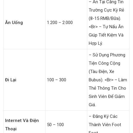
– Ăn Tại Căng Tin
Trường Cực Kỳ Rẻ
(8-15 RMB/bữa).
Ăn Uống
1.200 – 2.000
<br> – Tự Nấu Ăn
Giúp Tiết Kiệm Và
Hợp Lý.
– Sử Dụng Phương
Tiện Công Cộng
(tàu Điện, Xe
Đi Lại
100 – 300
Bubus). <br> – Làm
Thẻ Thông Tin Cho
Sinh Viên Để Giảm
Giá.
– Đăng Ký Các
Internet Và Điện
50 – 100
Thành Viên Foot
Thoại