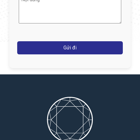
dung
(Required)
Captcha