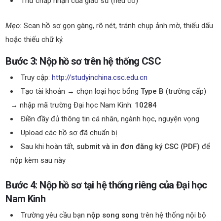
Thư chấp nhận của giáo sư (nếu có)
Mẹo:
Scan hồ sơ gọn gàng, rõ nét, tránh chụp ảnh mờ, thiếu dấu
hoặc thiếu chữ ký.
Bước 3: Nộp hồ sơ trên hệ thống CSC
Truy cập:
http://studyinchina.csc.edu.cn
Tạo tài khoản → chọn loại học bổng
Type B
(trường cấp)
→ nhập mã trường Đại học Nam Kinh:
10284
Điền đầy đủ thông tin cá nhân, ngành học, nguyện vọng
Upload các hồ sơ đã chuẩn bị
Sau khi hoàn tất,
submit và in đơn đăng ký CSC (PDF)
để
nộp kèm sau này
Bước 4: Nộp hồ sơ tại hệ thống riêng của Đại học
Nam Kinh
Trường yêu cầu bạn
nộp song song
trên hệ thống nội bộ