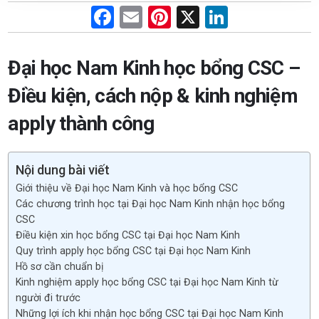
F
E
Pi
X
Li
a
m
nt
n
ce
ail
er
ke
Đại học Nam Kinh học bổng CSC –
b
es
dI
Điều kiện, cách nộp & kinh nghiệm
o
t
n
apply thành công
o
k
Nội dung bài viết
Giới thiệu về Đại học Nam Kinh và học bổng CSC
Các chương trình học tại Đại học Nam Kinh nhận học bổng
CSC
Điều kiện xin học bổng CSC tại Đại học Nam Kinh
Quy trình apply học bổng CSC tại Đại học Nam Kinh
Hồ sơ cần chuẩn bị
Kinh nghiệm apply học bổng CSC tại Đại học Nam Kinh từ
người đi trước
Những lợi ích khi nhận học bổng CSC tại Đại học Nam Kinh