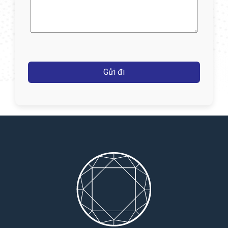
dung
(Required)
Captcha