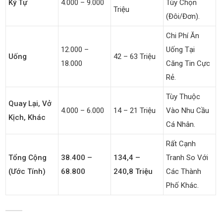
Ký Tự
4.000 – 9.000
Tùy Chọn
Triệu
(đôi/đơn).
Chi Phí Ăn
12.000 –
Uống Tại
Uống
42 – 63 Triệu
18.000
Căng Tin Cực
Rẻ.
Tùy Thuộc
Quay Lại, Vở
4.000 – 6.000
14 – 21 Triệu
Vào Nhu Cầu
Kịch, Khác
Cá Nhân.
Rất Cạnh
Tổng Cộng
38.400 –
134,4 –
Tranh So Với
(ước Tính)
68.800
240,8 Triệu
Các Thành
Phố Khác.