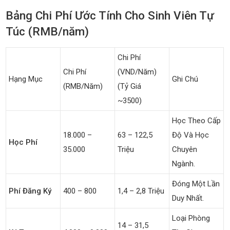
Bảng Chi Phí Ước Tính Cho Sinh Viên Tự
Túc (RMB/năm)
Chi Phí
Chi Phí
(VND/năm)
Hạng Mục
Ghi Chú
(RMB/năm)
(Tỷ Giá
~3500)
Học Theo Cấp
18.000 –
63 – 122,5
Độ Và Học
Học Phí
35.000
Triệu
Chuyên
Ngành.
Đóng Một Lần
Phí Đăng Ký
400 – 800
1,4 – 2,8 Triệu
Duy Nhất.
Loại Phòng
14 – 31,5