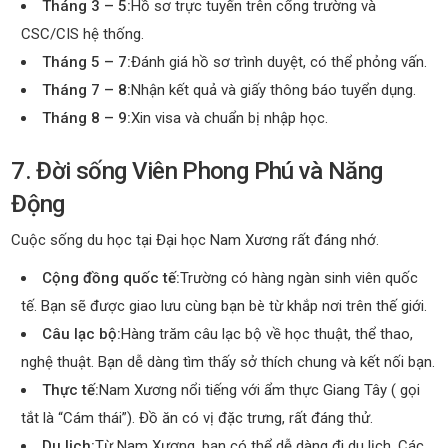
Tháng 3 – 5:
Hồ sơ trực tuyến trên cổng trường và
CSC/CIS hệ thống.
Tháng 5 – 7:
Đánh giá hồ sơ trình duyệt, có thể phỏng vấn.
Tháng 7 – 8:
Nhận kết quả và giấy thông báo tuyển dụng.
Tháng 8 – 9:
Xin visa và chuẩn bị nhập học.
7. Đời sống Viên Phong Phú và Năng
Động
Cuộc sống du học tại Đại học Nam Xương rất đáng nhớ.
Cộng đồng quốc tế:
Trường có hàng ngàn sinh viên quốc
tế. Bạn sẽ được giao lưu cùng bạn bè từ khắp nơi trên thế giới.
Câu lạc bộ:
Hàng trăm câu lạc bộ về học thuật, thể thao,
nghệ thuật. Bạn dễ dàng tìm thấy sở thích chung và kết nối bạn.
Thực tế:
Nam Xương nổi tiếng với ẩm thực Giang Tây ( gọi
tắt là “Cám thái”). Đồ ăn có vị đặc trưng, ​​rất đáng thử.
Du lịch:
Từ Nam Xương, bạn có thể dễ dàng đi du lịch. Các