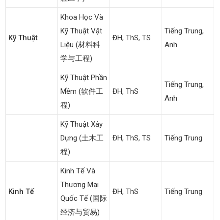
Khoa Học Và
Kỹ Thuật Vật
Tiếng Trung,
Kỹ Thuật
ĐH, ThS, TS
Liệu (材料科
Anh
学与工程)
Kỹ Thuật Phần
Tiếng Trung,
Mềm (软件工
ĐH, ThS
Anh
程)
Kỹ Thuật Xây
Dựng (土木工
ĐH, ThS, TS
Tiếng Trung
程)
Kinh Tế Và
Thương Mại
Kinh Tế
ĐH, ThS
Tiếng Trung
Quốc Tế (国际
经济与贸易)