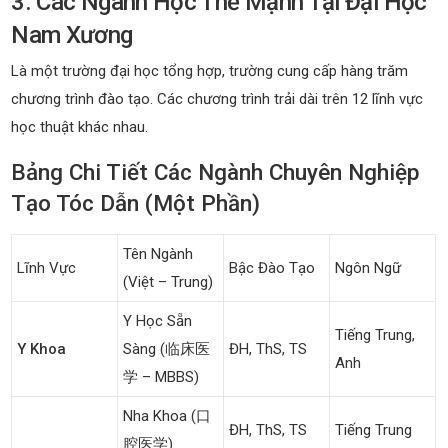
3. Các Ngành Học Thế Mạnh Tại Đại Học
Nam Xương
Là một trường đại học tổng hợp, trường cung cấp hàng trăm
chương trình đào tạo. Các chương trình trải dài trên 12 lĩnh vực
học thuật khác nhau.
Bảng Chi Tiết Các Ngành Chuyên Nghiệp
Tạo Tóc Dẫn (Một Phần)
Tên Ngành
Lĩnh Vực
Bậc Đào Tạo
Ngôn Ngữ
(Việt – Trung)
Y Học Sẵn
Tiếng Trung,
Y Khoa
Sàng (临床医
ĐH, ThS, TS
Anh
学 – MBBS)
Nha Khoa (口
ĐH, ThS, TS
Tiếng Trung
腔医学)