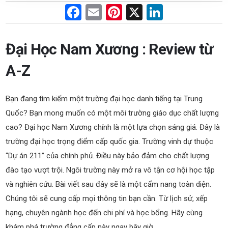
F
E
Pi
X
Li
a
m
nt
n
ce
ail
er
ke
Đại Học Nam Xương : Review từ
b
es
dI
A-Z
o
t
n
o
Bạn đang tìm kiếm một trường đại học danh tiếng tại Trung
k
Quốc? Bạn mong muốn có một môi trường giáo dục chất lượng
cao? Đại học Nam Xương chính là một lựa chọn sáng giá. Đây là
trường đại học trọng điểm cấp quốc gia. Trường vinh dự thuộc
“Dự án 211” của chính phủ. Điều này bảo đảm cho chất lượng
đào tạo vượt trội. Ngôi trường này mở ra vô tận cơ hội học tập
và nghiên cứu. Bài viết sau đây sẽ là một cẩm nang toàn diện.
Chúng tôi sẽ cung cấp mọi thông tin bạn cần. Từ lịch sử, xếp
hạng, chuyên ngành học đến chi phí và học bổng. Hãy cùng
khám phá trường đẳng cấp này ngay bây giờ.