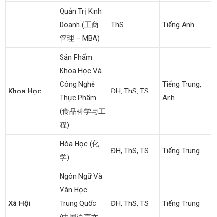
Quản Trị Kinh
Doanh (工商
ThS
Tiếng Anh
管理 – MBA)
Sản Phẩm
Khoa Học Và
Công Nghệ
Tiếng Trung,
Khoa Học
ĐH, ThS, TS
Thực Phẩm
Anh
(食品科学与工
程)
Hóa Học (化
ĐH, ThS, TS
Tiếng Trung
学)
Ngôn Ngữ Và
Văn Học
Xã Hội
Trung Quốc
ĐH, ThS, TS
Tiếng Trung
(中国语言文