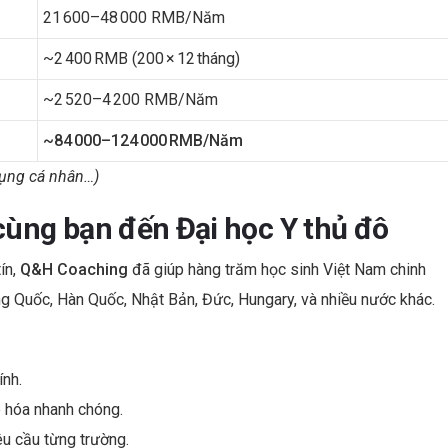
21 600–48 000 RMB/năm
~2 400 RMB (200 × 12 Tháng)
~2 520–4 200 RMB/năm
~84 000–124 000 RMB/năm
dụng cá nhân…)
ùng bạn đến Đại học Y thủ đô
ín,
Q&H Coaching
đã giúp hàng trăm học sinh Việt Nam chinh
ng Quốc, Hàn Quốc, Nhật Bản, Đức, Hungary, và nhiều nước khác.
ính.
p hóa nhanh chóng.
u cầu từng trường.