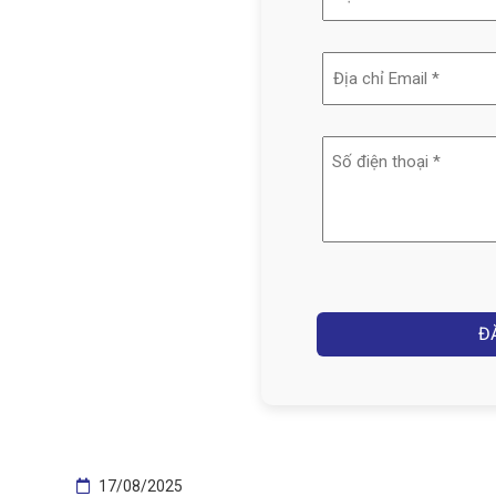
và
tên
Địa
(Required)
chỉ
email
Số
(Required)
điện
thoại
(Required)
Captcha
17/08/2025