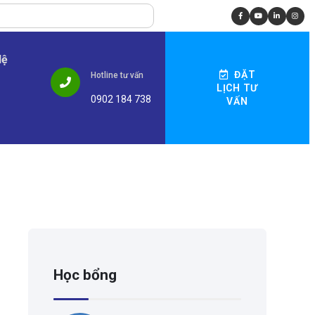
Hệ
ĐẶT
Hotline tư vấn
LỊCH TƯ
0902 184 738
VẤN
Học bổng