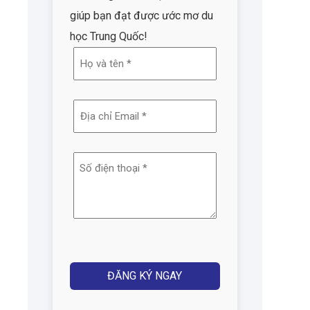
giúp bạn đạt được ước mơ du
học Trung Quốc!
Họ
và
tên
Địa
(Required)
chỉ
email
Số
(Required)
điện
thoại
(Required)
Captcha