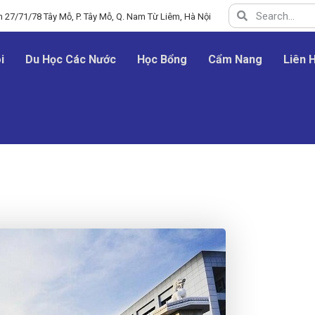
 27/71/78 Tây Mỗ, P. Tây Mỗ, Q. Nam Từ Liêm, Hà Nội
i
Du Học Các Nước
Học Bổng
Cẩm Nang
Liên 