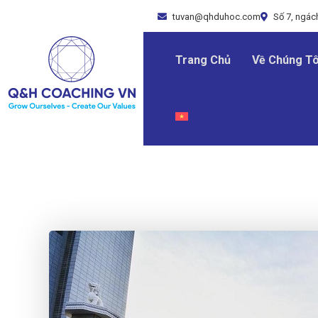
tuvan@qhduhoc.com
Số 7, ngách
Trang Chủ
Về Chúng Tô