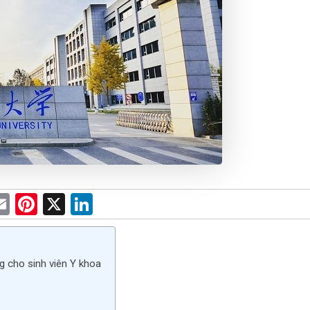
E
Pi
X
Li
m
nt
n
e
ail
er
ke
g cho sinh viên Y khoa
es
dI
t
n