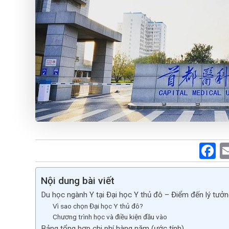
F
a
c
Nội dung bài viết
Du học ngành Y tại Đại học Y thủ đô – Điểm đến lý tưởn
b
Vì sao chọn Đại học Y thủ đô?
o
Chương trình học và điều kiện đầu vào
Bảng tổng hợp chi phí hàng năm (ước tính)