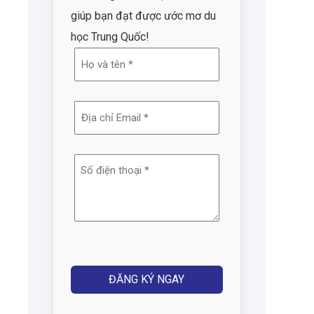
giúp bạn đạt được ước mơ du
học Trung Quốc!
Họ
và
tên
Địa
(Required)
chỉ
email
Số
(Required)
điện
thoại
(Required)
Captcha