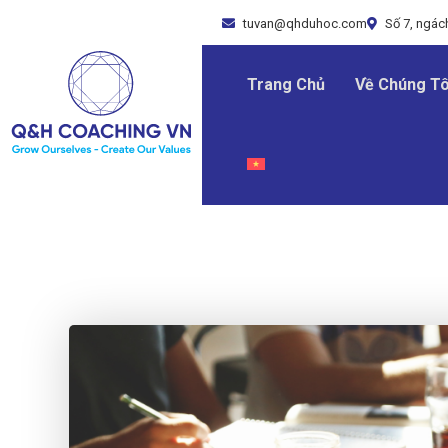
tuvan@qhduhoc.com
Số 7, ngách
Trang Chủ
Về Chúng Tô