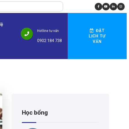
Hệ
ĐẶT
Hotline tư vấn
LỊCH TƯ
0902 184 738
VẤN
Học bổng