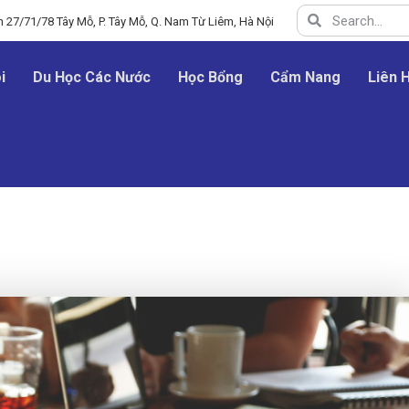
 27/71/78 Tây Mỗ, P. Tây Mỗ, Q. Nam Từ Liêm, Hà Nội
i
Du Học Các Nước
Học Bổng
Cẩm Nang
Liên 