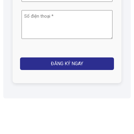
email
Số
(Required)
điện
thoại
(Required)
Captcha