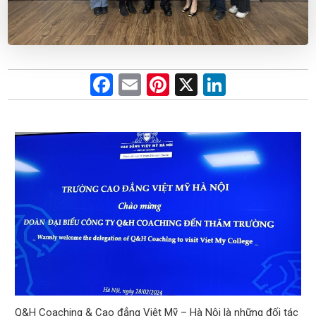
F
E
Pi
X
Li
a
m
nt
n
ce
ail
er
ke
b
es
dI
o
t
n
o
k
Q&H Coaching & Cao đẳng Việt Mỹ – Hà Nội là những đối tác