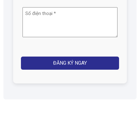
email
Số
(Required)
điện
thoại
(Required)
Captcha