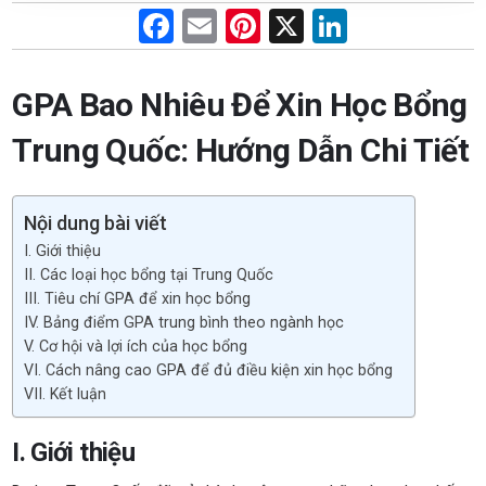
F
E
Pi
X
Li
a
m
nt
n
ce
ail
er
ke
GPA Bao Nhiêu Để Xin Học Bổng
b
es
dI
Trung Quốc: Hướng Dẫn Chi Tiết
o
t
n
o
Nội dung bài viết
k
I. Giới thiệu
II. Các loại học bổng tại Trung Quốc
III. Tiêu chí GPA để xin học bổng
IV. Bảng điểm GPA trung bình theo ngành học
V. Cơ hội và lợi ích của học bổng
VI. Cách nâng cao GPA để đủ điều kiện xin học bổng
VII. Kết luận
I. Giới thiệu