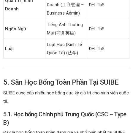
Quản Trị Kinh
Doanh (工商管理 –
ĐH, ThS
Doanh
Business Admin)
Tiếng Anh Thương
Ngôn Ngữ
ĐH, ThS
Mại (商务英语)
Luật Học (Kinh Tế
Luật
ĐH, ThS
Quốc Tế) (法学)
5. Săn Học Bổng Toàn Phần Tại SUIBE
SUIBE cung cấp nhiều học bổng cực kỳ giá trị cho sinh viên quốc
tế.
5.1. Học bổng Chính phủ Trung Quốc (CSC – Type
B)
Đây là học bổng toàn phần danh giá và phổ biến nhất tại SUIBE.