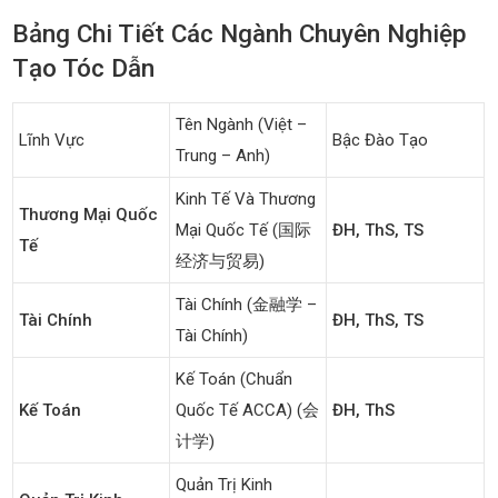
Bảng Chi Tiết Các Ngành Chuyên Nghiệp
Tạo Tóc Dẫn
Tên Ngành (Việt –
Lĩnh Vực
Bậc Đào Tạo
Trung – Anh)
Kinh Tế Và Thương
Thương Mại Quốc
Mại Quốc Tế (国际
ĐH, ThS, TS
Tế
经济与贸易)
Tài Chính (金融学 –
Tài Chính
ĐH, ThS, TS
Tài Chính)
Kế Toán (chuẩn
Kế Toán
Quốc Tế ACCA) (会
ĐH, ThS
计学)
Quản Trị Kinh