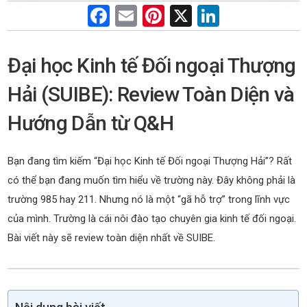
F
E
Pi
X
Li
a
m
nt
n
ce
ail
er
ke
Đại học Kinh tế Đối ngoại Thượng
b
es
dI
Hải (SUIBE): Review Toàn Diện và
o
t
n
Hướng Dẫn từ Q&H
o
k
Bạn đang tìm kiếm “Đại học Kinh tế Đối ngoại Thượng Hải”? Rất
có thể bạn đang muốn tìm hiểu về trường này. Đây không phải là
trường 985 hay 211. Nhưng nó là một “gã hỗ trợ” trong lĩnh vực
của mình. Trường là cái nôi đào tạo chuyên gia kinh tế đối ngoại.
Bài viết này sẽ review toàn diện nhất về SUIBE.