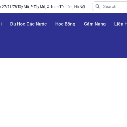
 27/71/78 Tây Mỗ, P. Tây Mỗ, Q. Nam Từ Liêm, Hà Nội
i
Du Học Các Nước
Học Bổng
Cẩm Nang
Liên 