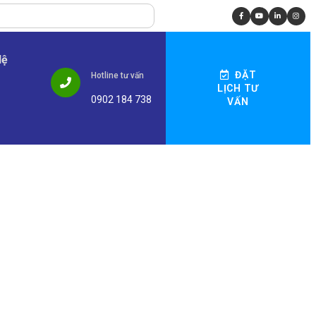
Hệ
ĐẶT
Hotline tư vấn
LỊCH TƯ
0902 184 738
VẤN