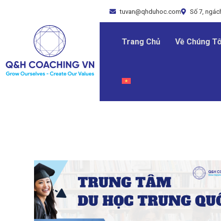
tuvan@qhduhoc.com
Số 7, ngách
Trang Chủ
Về Chúng Tô