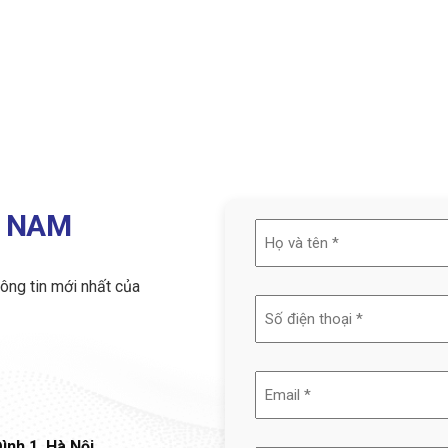
T NAM
Họ
và
ông tin mới nhất của
tên
(Required)
Email
(Required)
ình 1, Hà Nội