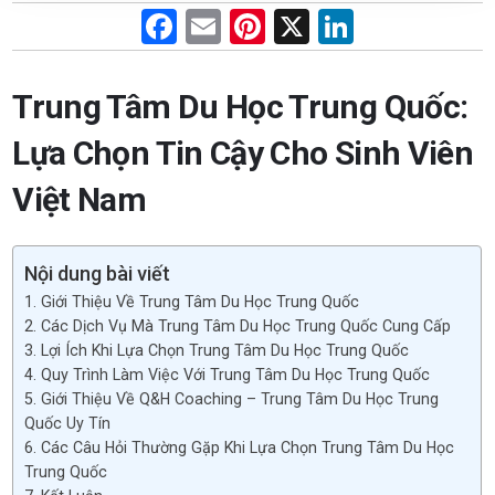
F
E
Pi
X
Li
a
m
nt
n
ce
ail
er
ke
Trung Tâm Du Học Trung Quốc:
b
es
dI
Lựa Chọn Tin Cậy Cho Sinh Viên
o
t
n
Việt Nam
o
k
Nội dung bài viết
1. Giới Thiệu Về Trung Tâm Du Học Trung Quốc
2. Các Dịch Vụ Mà Trung Tâm Du Học Trung Quốc Cung Cấp
3. Lợi Ích Khi Lựa Chọn Trung Tâm Du Học Trung Quốc
4. Quy Trình Làm Việc Với Trung Tâm Du Học Trung Quốc
5. Giới Thiệu Về Q&H Coaching – Trung Tâm Du Học Trung
Quốc Uy Tín
6. Các Câu Hỏi Thường Gặp Khi Lựa Chọn Trung Tâm Du Học
Trung Quốc