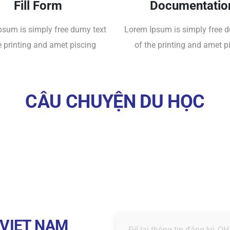
Fill Form
Documentatio
psum is simply free dumy text
Lorem Ipsum is simply free d
e printing and amet piscing
of the printing and amet p
CÂU CHUYỆN DU HỌC
VIET NAM
Để lại thông tin đăng ký, QH