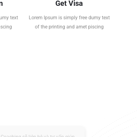
n
Get Visa
umy text
Lorem Ipsum is simply free dumy text
iscing
of the printing and amet piscing
 Coaching sẽ liên hệ và tư vấn giúp