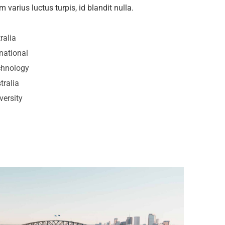
 varius luctus turpis, id blandit nulla.
ralia
national
chnology
tralia
versity