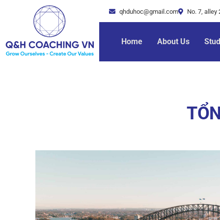
qhduhoc@gmail.com
No. 7, alle
Home
About Us
Stu
TỔN