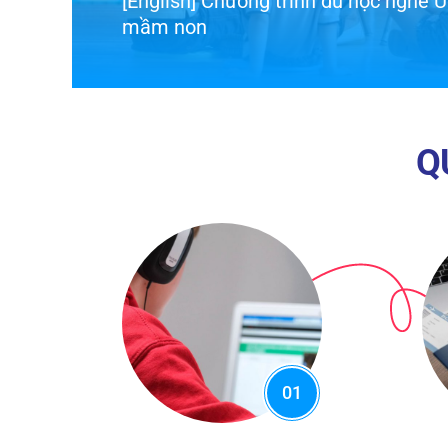
[English] Chương trình du học nghề
sóc Người cao tuổi
Q
01