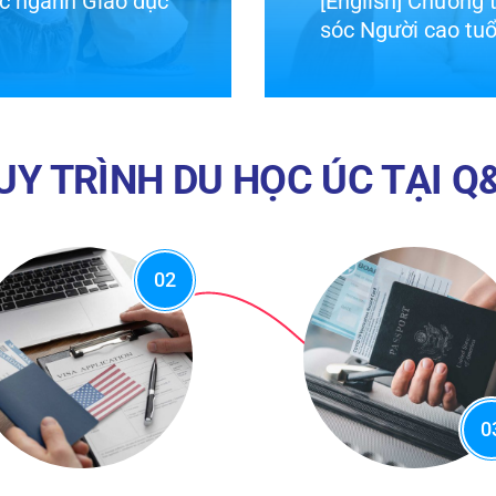
 Úc ngành Chăm
[English] Chương 
mầm non
UY TRÌNH DU HỌC ÚC TẠI Q
02
0