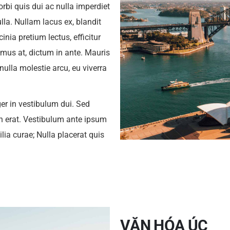
rbi quis dui ac nulla imperdiet
ulla. Nullam lacus ex, blandit
inia pretium lectus, efficitur
imus at, dictum in ante. Mauris
nulla molestie arcu, eu viverra
ger in vestibulum dui. Sed
 erat. Vestibulum ante ipsum
ilia curae; Nulla placerat quis
VĂN HÓA ÚC