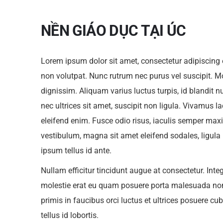
NỀN GIÁO DỤC TẠI ÚC
Lorem ipsum dolor sit amet, consectetur adipiscing el
non volutpat. Nunc rutrum nec purus vel suscipit. Mo
dignissim. Aliquam varius luctus turpis, id blandit n
nec ultrices sit amet, suscipit non ligula. Vivamus lac
eleifend enim. Fusce odio risus, iaculis semper max
vestibulum, magna sit amet eleifend sodales, ligula 
ipsum tellus id ante.
Nullam efficitur tincidunt augue at consectetur. Inte
molestie erat eu quam posuere porta malesuada non
primis in faucibus orci luctus et ultrices posuere cub
tellus id lobortis.