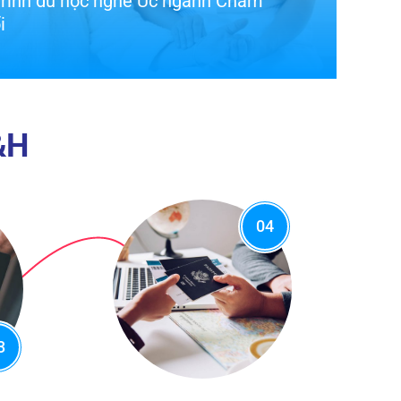
trình du học nghề Úc ngành Giáo dục
&H
04
3