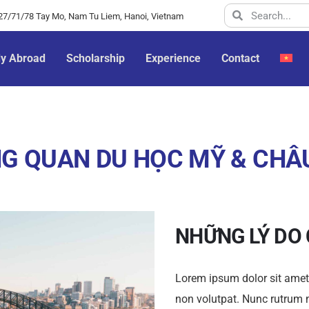
y 27/71/78 Tay Mo, Nam Tu Liem, Hanoi, Vietnam
dy Abroad
Scholarship
Experience
Contact
G QUAN DU HỌC MỸ & CHÂ
NHỮNG LÝ DO
Lorem ipsum dolor sit amet, 
non volutpat. Nunc rutrum n