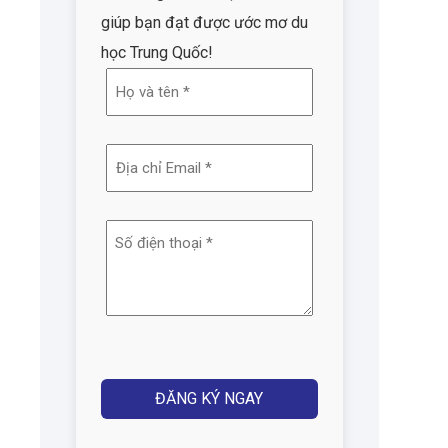
giúp bạn đạt được ước mơ du
học Trung Quốc!
Họ
và
tên
Địa
(Required)
chỉ
email
Số
(Required)
điện
thoại
(Required)
Captcha