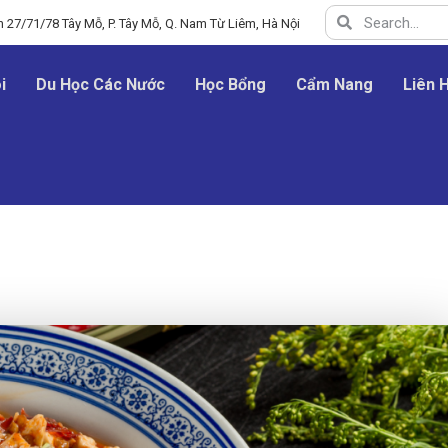
 27/71/78 Tây Mỗ, P. Tây Mỗ, Q. Nam Từ Liêm, Hà Nội
i
Du Học Các Nước
Học Bổng
Cẩm Nang
Liên 