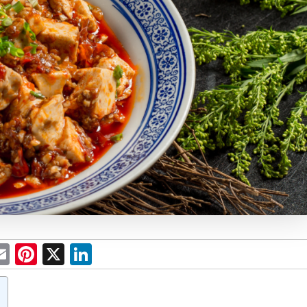
E
Pi
X
Li
m
nt
n
e
ail
er
ke