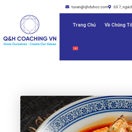
tuvan@qhduhoc.com
Số 7, ngách
Trang Chủ
Về Chúng Tô