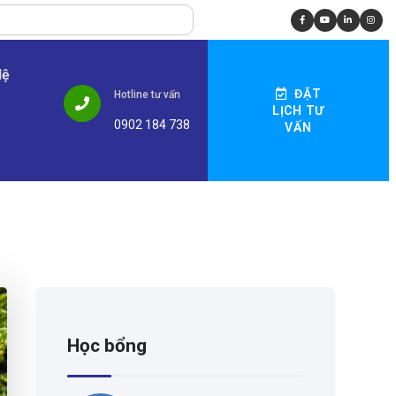
Hệ
ĐẶT
Hotline tư vấn
LỊCH TƯ
0902 184 738
VẤN
Học bổng