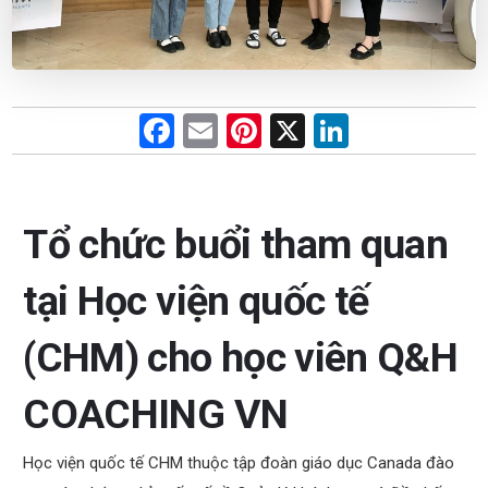
F
E
Pi
X
Li
a
m
nt
n
ce
ail
er
ke
b
es
dI
Tổ chức buổi tham quan
o
t
n
tại Học viện quốc tế
o
k
(CHM) cho học viên Q&H
COACHING VN
Học viện quốc tế CHM thuộc tập đoàn giáo dục Canada đào