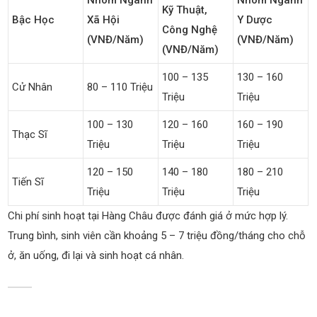
Nhóm Ngành
Nhóm Ngành
Kỹ Thuật,
Bậc Học
Xã Hội
Y Dược
Công Nghệ
(VNĐ/năm)
(VNĐ/năm)
(VNĐ/năm)
100 – 135
130 – 160
Cử Nhân
80 – 110 Triệu
Triệu
Triệu
100 – 130
120 – 160
160 – 190
Thạc Sĩ
Triệu
Triệu
Triệu
120 – 150
140 – 180
180 – 210
Tiến Sĩ
Triệu
Triệu
Triệu
Chi phí sinh hoạt tại Hàng Châu được đánh giá ở mức hợp lý.
Trung bình, sinh viên cần khoảng 5 – 7 triệu đồng/tháng cho chỗ
ở, ăn uống, đi lại và sinh hoạt cá nhân.