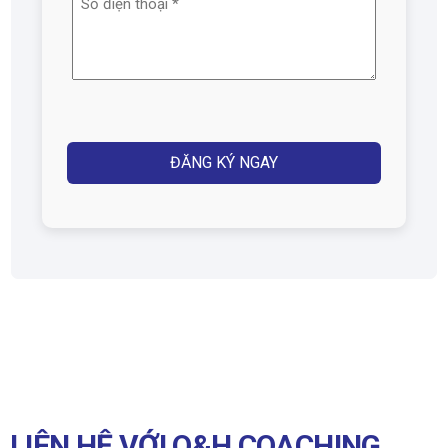
(Required)
điện
thoại
(Required)
Captcha
LIÊN HỆ VỚI Q&H COACHING