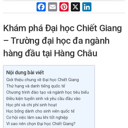
F
E
Pi
X
Li
a
m
nt
n
ce
ail
er
ke
Khám phá Đại học Chiết Giang
b
es
dI
– Trường đại học đa ngành
o
t
n
o
hàng đầu tại Hàng Châu
k
Nội dung bài viết
Giới thiệu chung về Đại học Chiết Giang
Thứ hạng và danh tiếng quốc tế
Chương trình đào tạo và ngành học tiêu biểu
Điều kiện tuyển sinh và yêu cầu đầu vào
Học phí và chi phí sinh hoạt
Học bổng dành cho sinh viên quốc tế
Cơ hội việc làm sau khi tốt nghiệp
Vì sao nên chọn Đại học Chiết Giang?