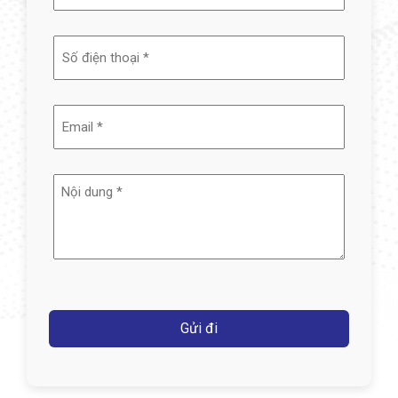
và
tên
(Required)
Email
(Required)
Nội
dung
(Required)
Captcha