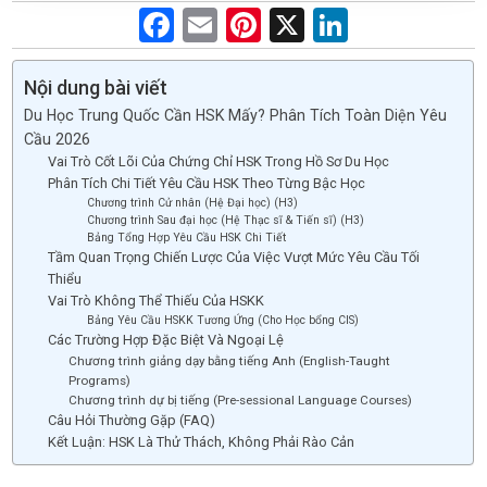
F
E
Pi
X
Li
a
m
nt
n
ce
ail
er
ke
Nội dung bài viết
Du Học Trung Quốc Cần HSK Mấy? Phân Tích Toàn Diện Yêu
b
es
dI
Cầu 2026
o
t
n
Vai Trò Cốt Lõi Của Chứng Chỉ HSK Trong Hồ Sơ Du Học
Phân Tích Chi Tiết Yêu Cầu HSK Theo Từng Bậc Học
o
Chương trình Cử nhân (Hệ Đại học) (H3)
Chương trình Sau đại học (Hệ Thạc sĩ & Tiến sĩ) (H3)
k
Bảng Tổng Hợp Yêu Cầu HSK Chi Tiết
Tầm Quan Trọng Chiến Lược Của Việc Vượt Mức Yêu Cầu Tối
Thiểu
Vai Trò Không Thể Thiếu Của HSKK
Bảng Yêu Cầu HSKK Tương Ứng (Cho Học bổng CIS)
Các Trường Hợp Đặc Biệt Và Ngoại Lệ
Chương trình giảng dạy bằng tiếng Anh (English-Taught
Programs)
Chương trình dự bị tiếng (Pre-sessional Language Courses)
Câu Hỏi Thường Gặp (FAQ)
Kết Luận: HSK Là Thử Thách, Không Phải Rào Cản