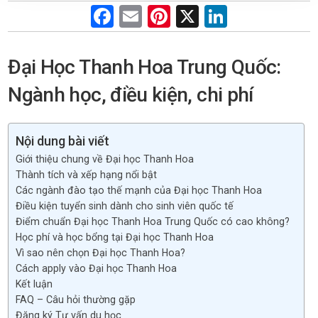
F
E
Pi
X
Li
a
m
nt
n
ce
ail
er
ke
Đại Học Thanh Hoa Trung Quốc:
b
es
dI
Ngành học, điều kiện, chi phí
o
t
n
o
Nội dung bài viết
k
Giới thiệu chung về Đại học Thanh Hoa
Thành tích và xếp hạng nổi bật
Các ngành đào tạo thế mạnh của Đại học Thanh Hoa
Điều kiện tuyển sinh dành cho sinh viên quốc tế
Điểm chuẩn Đại học Thanh Hoa Trung Quốc có cao không?
Học phí và học bổng tại Đại học Thanh Hoa
Vì sao nên chọn Đại học Thanh Hoa?
Cách apply vào Đại học Thanh Hoa
Kết luận
FAQ – Câu hỏi thường gặp
Đăng ký Tư vấn du học