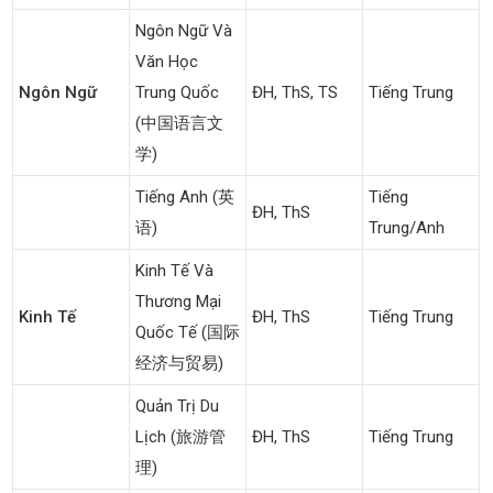
Ngôn Ngữ Và
Văn Học
Ngôn Ngữ
Trung Quốc
ĐH, ThS, TS
Tiếng Trung
(中国语言文
学)
Tiếng Anh (英
Tiếng
ĐH, ThS
语)
Trung/Anh
Kinh Tế Và
Thương Mại
Kinh Tế
ĐH, ThS
Tiếng Trung
Quốc Tế (国际
经济与贸易)
Quản Trị Du
Lịch (旅游管
ĐH, ThS
Tiếng Trung
理)