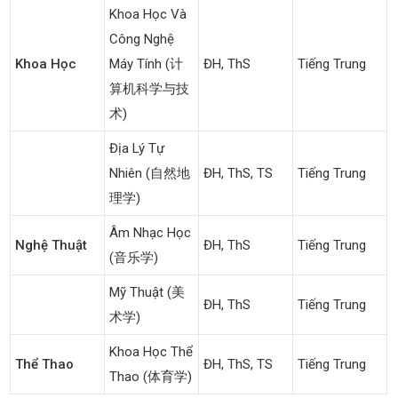
Khoa Học Và
Công Nghệ
Khoa Học
Máy Tính (计
ĐH, ThS
Tiếng Trung
算机科学与技
术)
Địa Lý Tự
Nhiên (自然地
ĐH, ThS, TS
Tiếng Trung
理学)
Âm Nhạc Học
Nghệ Thuật
ĐH, ThS
Tiếng Trung
(音乐学)
Mỹ Thuật (美
ĐH, ThS
Tiếng Trung
术学)
Khoa Học Thể
Thể Thao
ĐH, ThS, TS
Tiếng Trung
Thao (体育学)