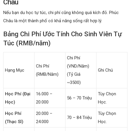
Châu
Nếu bạn du học tự túc, chi phí cũng không quá kích đỏ. Phúc
Châu là một thành phố có khả năng sống rất hợp lý.
Bảng Chi Phí Ước Tính Cho Sinh Viên Tự
Túc (RMB/năm)
Chi Phí
Chi Phí
(VND/năm)
Hạng Mục
Ghi Chú
(RMB/năm)
(Tỷ Giá
~3500)
Học Phí (Đại
16.000 –
Tùy Chọn
56 – 70 Triệu
Học)
20.000
Học.
Học Phí
20.000 –
Tùy Chọn
70 – 84 Triệu
(Thạc Sĩ)
24.000
Học.