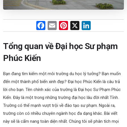
F
E
Pi
X
Li
a
m
nt
n
ce
ail
er
ke
Tổng quan về Đại học Sư phạm
b
es
dI
Phúc Kiến
o
t
n
o
Bạn đang tìm kiếm một môi trường du học lý tưởng? Bạn muốn
k
đến một thành phố biển xinh đẹp? Đại học Phúc Kiến là câu trả
lời cho bạn. Tên chính xác của trường là Đại học Sư Phạm Phúc
Kiến. Đây là một trong những trường đại học lâu đời nhất Tỉnh.
Trường có thế mạnh vượt trội về đào tạo sư phạm. Ngoài ra,
trường còn có nhiều chuyên ngành học đa dạng khác. Bài viết
này sẽ là cẩm nang toàn diện nhất. Chúng tôi sẽ phân tích mọi