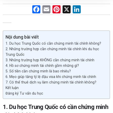
F
E
Pi
X
Li
a
m
nt
n
ce
ail
er
ke
b
es
dI
Nội dung bài viết
o
t
n
1. Du học Trung Quốc có cần chứng minh tài chính không?
o
2. Những trường hợp cần chứng minh tài chính khi du học
Trung Quốc
k
3. Những trường hợp KHÔNG cần chứng minh tài chính
4. Hồ sơ chứng minh tài chính gồm những gì?
5. Số tiền cần chứng minh là bao nhiêu?
6. Mẹo giúp tăng tỷ lệ đậu visa khi chứng minh tài chính
7. Có thể thuê dịch vụ làm chứng minh tài chính không?
Kết luận
Đăng ký Tư vấn du học
1. Du học Trung Quốc có cần chứng minh