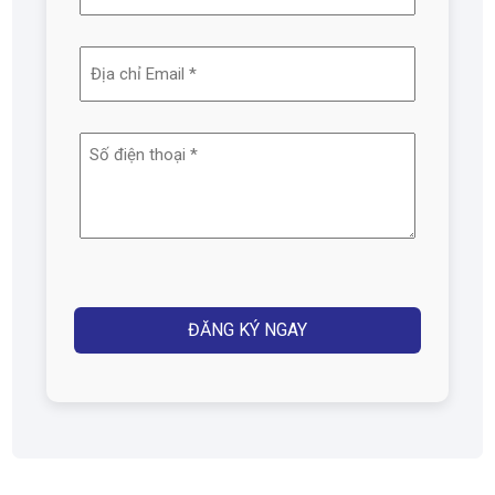
và
tên
Địa
(Required)
chỉ
email
Số
(Required)
điện
thoại
(Required)
Captcha