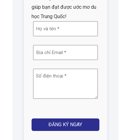
giúp bạn đạt được ước mơ du
học Trung Quốc!
Họ
và
tên
Địa
(Required)
chỉ
email
Số
(Required)
điện
thoại
(Required)
Captcha