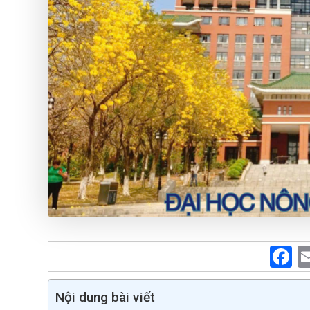
F
a
c
Nội dung bài viết