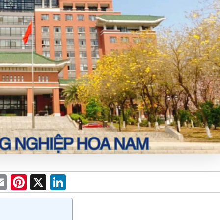
E
Pi
X
Li
m
nt
n
e
ail
er
ke