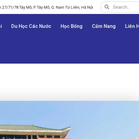
 27/71/78 Tây Mỗ, P. Tây Mỗ, Q. Nam Từ Liêm, Hà Nội
i
Du Học Các Nước
Học Bổng
Cẩm Nang
Liên 