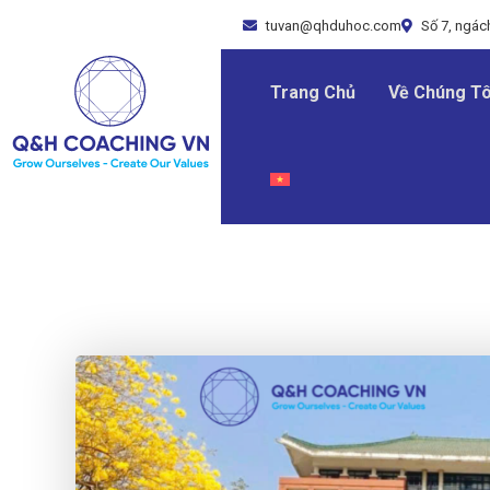
tuvan@qhduhoc.com
Số 7, ngách
Trang Chủ
Về Chúng Tô