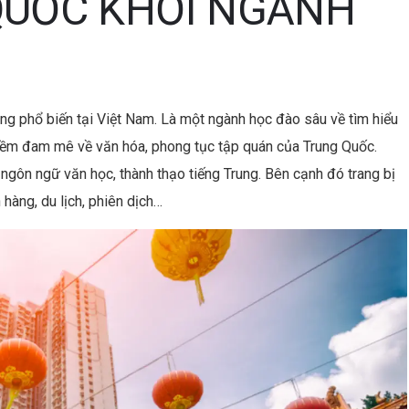
QUỐC KHỐI NGÀNH
t
n
ng phổ biến tại Việt Nam.
Là một ngành học đào sâu về tìm hiểu
iềm đam mê về văn hóa, phong tục tập quán của Trung Quốc.
 ngôn ngữ văn học, thành thạo tiếng Trung. Bên cạnh đó trang bị
 hàng, du lịch, phiên dịch…