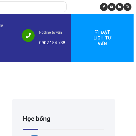
Hệ
ĐẶT
Hotline tư vấn
LỊCH TƯ
0902 184 738
VẤN
Học bổng