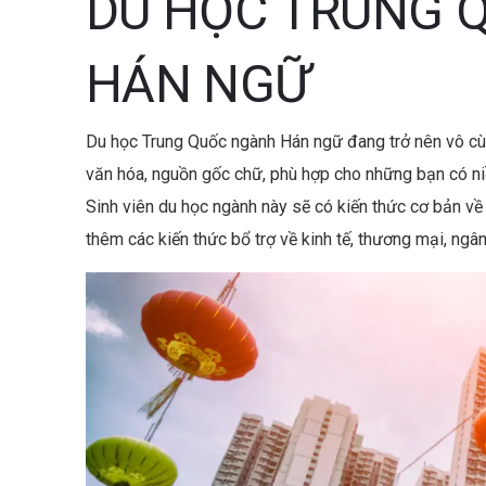
DU HỌC TRUNG 
o
o
HÁN NGỮ
k
Du học Trung Quốc ngành Hán ngữ đang trở nên vô cù
văn hóa, nguồn gốc chữ, phù hợp cho những bạn có n
Sinh viên du học ngành này sẽ có kiến thức cơ bản về
thêm các kiến thức bổ trợ về kinh tế, thương mại, ngân