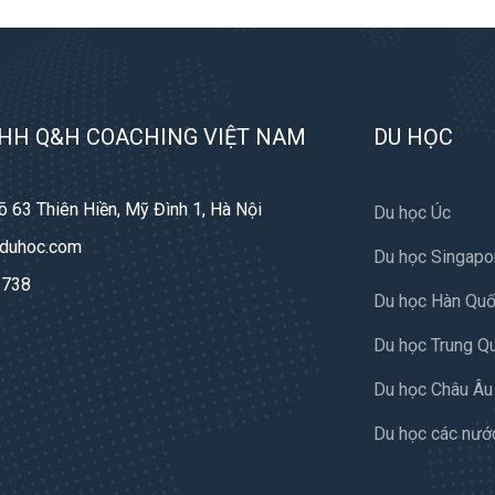
HH Q&H COACHING VIỆT NAM
DU HỌC
õ 63 Thiên Hiền, Mỹ Đình 1, Hà Nội
Du học Úc
duhoc.com
Du học Singapo
 738
Du học Hàn Qu
Du học Trung Q
Du học Châu Âu
Du học các nướ