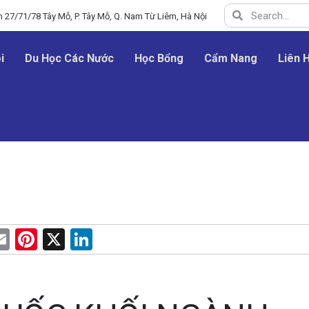
 27/71/78 Tây Mỗ, P. Tây Mỗ, Q. Nam Từ Liêm, Hà Nội
i
Du Học Các Nước
Học Bổng
Cẩm Nang
Liên 
E
Pi
X
Li
m
nt
n
e
ail
er
ke
es
dI