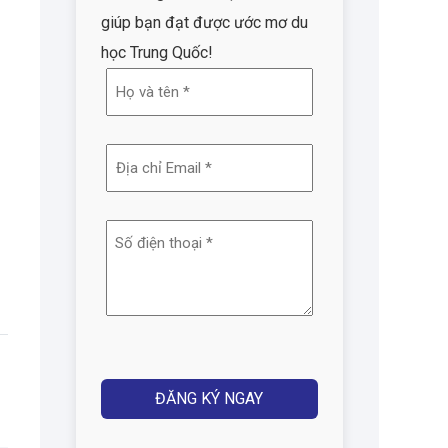
giúp bạn đạt được ước mơ du
học Trung Quốc!
Họ
và
tên
Địa
(Required)
chỉ
email
Số
(Required)
điện
thoại
(Required)
Captcha