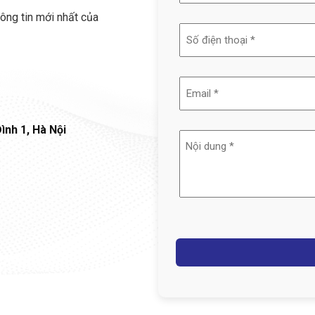
và
ông tin mới nhất của
tên
(Required)
Email
(Required)
ình 1, Hà Nội
Nội
dung
(Required)
Captcha