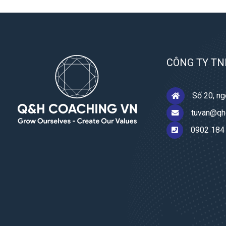
CÔNG TY TN
Số 20, ng
tuvan@qh
0902 184