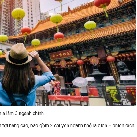
hia làm 3 ngành chính
 tới nâng cao, bao gồm 2 chuyên ngành nhỏ là biên – phiên dịch