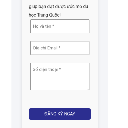
giúp bạn đạt được ước mơ du
học Trung Quốc!
Họ
và
tên
Địa
(Required)
chỉ
email
Số
(Required)
điện
thoại
(Required)
Captcha