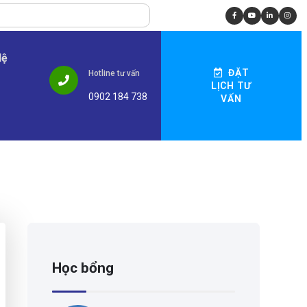
Hệ
ĐẶT
Hotline tư vấn
LỊCH TƯ
0902 184 738
VẤN
Học bổng