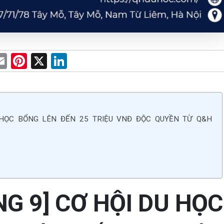
E
Pi
X
Li
m
nt
n
e
ail
er
ke
es
dI
 HỌC BỔNG LÊN ĐẾN 25 TRIỆU VNĐ ĐỘC QUYỀN TỪ Q&H
t
n
G 9] CƠ HỘI DU HỌC