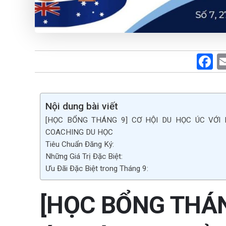
F
a
c
b
Nội dung bài viết
[HỌC BỔNG THÁNG 9] CƠ HỘI DU HỌC ÚC VỚI
o
COACHING DU HỌC
o
Tiêu Chuẩn Đăng Ký:
k
Những Giá Trị Đặc Biệt:
Ưu Đãi Đặc Biệt trong Tháng 9:
[HỌC BỔNG THÁN