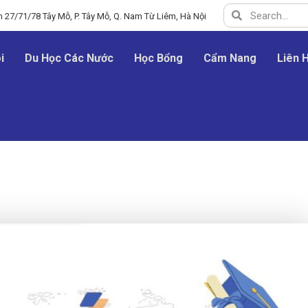
 27/71/78 Tây Mỗ, P. Tây Mỗ, Q. Nam Từ Liêm, Hà Nội
i
Du Học Các Nước
Học Bổng
Cẩm Nang
Liên 