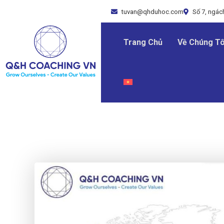
tuvan@qhduhoc.com
Số 7, ngách
Trang Chủ
Về Chúng Tô