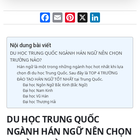
F
E
Pi
X
Li
a
m
nt
n
ce
ail
er
ke
b
es
dI
Nội dung bài viết
DU HỌC TRUNG QUỐC NGÀNH HÁN NGỮ NÊN CHỌN
o
t
n
TRƯỜNG NÀO?
o
Hán ngữ là một trong những ngành học hot nhất khi lựa
chọn đi du học Trung Quốc. Sau đây là TOP 4 TRƯỜNG
k
ĐÀO TẠO HÁN NGỮ TỐT NHẤT tại Trung Quốc.
Đại học Ngôn Ngữ Bắc Kinh (Bắc Ngữ)
Đại học Nam Kinh
Đại học Vũ Hán
Đại học Thượng Hải
DU HỌC TRUNG QUỐC
NGÀNH HÁN NGỮ NÊN CHỌN