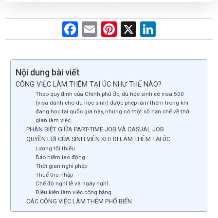
F
E
Pi
X
Li
a
m
nt
n
ce
ail
er
ke
b
es
dI
Nội dung bài viết
CÔNG VIỆC LÀM THÊM TẠI ÚC NHƯ THẾ NÀO?
o
t
n
Theo quy định của Chính phủ Úc, du học sinh có visa 500
o
(visa dành cho du học sinh) được phép làm thêm trong khi
đang học tại quốc gia này, nhưng có một số hạn chế về thời
k
gian làm việc.
PHÂN BIỆT GIỮA PART-TIME JOB VÀ CASUAL JOB
QUYỀN LỢI CỦA SINH VIÊN KHI ĐI LÀM THÊM TẠI ÚC
Lương tối thiểu
Bảo hiểm lao động
Thời gian nghỉ phép
Thuế thu nhập
Chế độ nghỉ lễ và ngày nghỉ
Điều kiện làm việc công bằng
CÁC CÔNG VIỆC LÀM THÊM PHỔ BIẾN