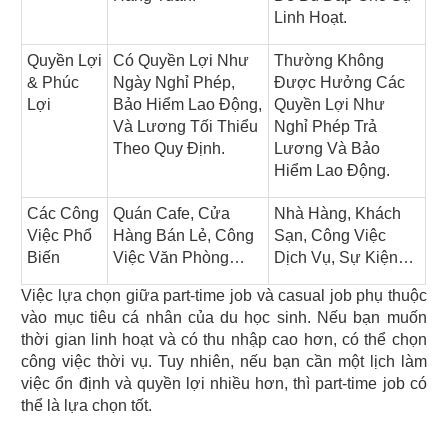
Linh Hoạt.
Quyền Lợi 
Có Quyền Lợi Như 
Thường Không 
& Phúc 
Ngày Nghỉ Phép, 
Được Hưởng Các 
Lợi
Bảo Hiểm Lao Động, 
Quyền Lợi Như 
Và Lương Tối Thiểu 
Nghỉ Phép Trả 
Theo Quy Định.
Lương Và Bảo 
Hiểm Lao Động.
Các Công 
Quán Cafe, Cửa 
Nhà Hàng, Khách 
Việc Phổ 
Hàng Bán Lẻ, Công 
Sạn, Công Việc 
Biến
Việc Văn Phòng…
Dịch Vụ, Sự Kiện…
Việc lựa chọn giữa part-time job và casual job phụ thuộc 
vào mục tiêu cá nhân của du học sinh. Nếu bạn muốn 
thời gian linh hoạt và có thu nhập cao hơn, có thể chọn 
công việc thời vụ. Tuy nhiên, nếu bạn cần một lịch làm 
việc ổn định và quyền lợi nhiều hơn, thì part-time job có 
thể là lựa chọn tốt.