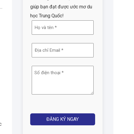
giúp bạn đạt được ước mơ du
học Trung Quốc!
Họ
và
tên
Địa
(Required)
chỉ
email
Số
(Required)
điện
thoại
(Required)
Captcha
c