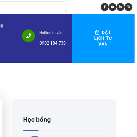
Hệ
ĐẶT
Hotline tư vấn
LỊCH TƯ
0902 184 738
VẤN
Học bổng