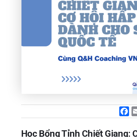
F
a
c
Học Bổng Tỉnh Chiết Giang: C