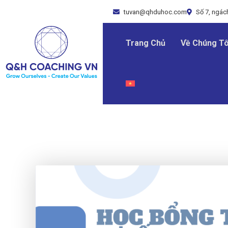
tuvan@qhduhoc.com
Số 7, ngách
Trang Chủ
Về Chúng Tô