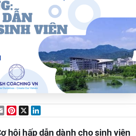
E
Pi
X
Li
m
nt
n
e
ail
er
ke
ơ hội hấp dẫn dành cho sinh viên