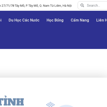
 27/71/78 Tây Mỗ, P. Tây Mỗ, Q. Nam Từ Liêm, Hà Nội
i
Du Học Các Nước
Học Bổng
Cẩm Nang
Liên 