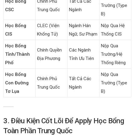
Học Bổng
Chính Phủ
Tất Cả Các
Trường (Type
CSC
Trung Quốc
Ngành
B)
Học Bổng
CLEC (Viện
Ngành Hán
Nộp Qua Hệ
CIS
Khổng Tử)
Ngữ, Sư Phạm
Thống CIS
Học Bổng
Nộp Qua
Chính Quyền
Các Ngành
Tỉnh/Thành
Trường/hệ
Địa Phương
Tỉnh Ưu Tiên
Phố
Thống Riêng
Học Bổng
Nộp Qua
Chính Phủ
Tất Cả Các
Con Đường
Trường (Type
Trung Quốc
Ngành
Tơ Lụa
B)
3. Điều Kiện Cốt Lõi Để Apply Học Bổng
Toàn Phần Trung Quốc