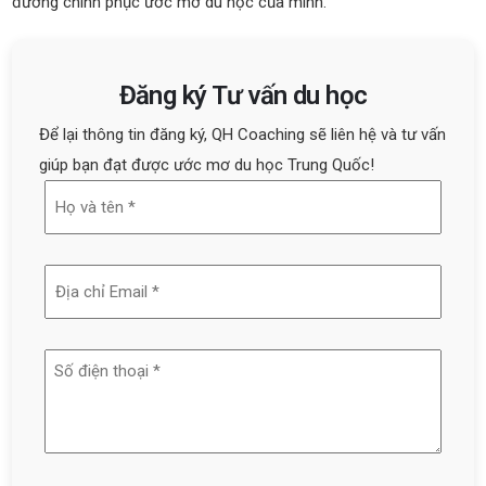
đường chinh phục ước mơ du học của mình.
Đăng ký Tư vấn du học
Để lại thông tin đăng ký, QH Coaching sẽ liên hệ và tư vấn
giúp bạn đạt được ước mơ du học Trung Quốc!
Họ
và
tên
Địa
(Required)
chỉ
email
Số
(Required)
điện
thoại
(Required)