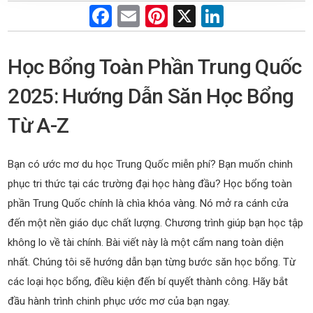
F
E
Pi
X
Li
a
m
nt
n
ce
ail
er
ke
Học Bổng Toàn Phần Trung Quốc
b
es
dI
2025: Hướng Dẫn Săn Học Bổng
o
t
n
Từ A-Z
o
k
Bạn có ước mơ du học Trung Quốc miễn phí? Bạn muốn chinh
phục tri thức tại các trường đại học hàng đầu? Học bổng toàn
phần Trung Quốc chính là chìa khóa vàng. Nó mở ra cánh cửa
đến một nền giáo dục chất lượng. Chương trình giúp bạn học tập
không lo về tài chính. Bài viết này là một cẩm nang toàn diện
nhất. Chúng tôi sẽ hướng dẫn bạn từng bước săn học bổng. Từ
các loại học bổng, điều kiện đến bí quyết thành công. Hãy bắt
đầu hành trình chinh phục ước mơ của bạn ngay.