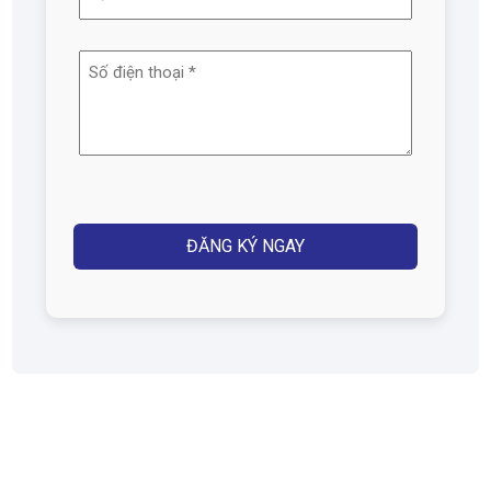
chỉ
email
Số
(Required)
điện
thoại
(Required)
Captcha