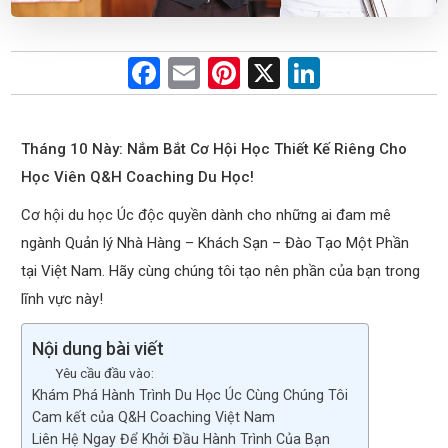
F
E
Pi
X
Li
a
m
nt
n
ce
ail
er
ke
Tháng 10 Này: Nắm Bắt Cơ Hội Học Thiết Kế Riêng Cho
b
es
dI
Học Viên Q&H Coaching Du Học!
o
t
n
Cơ hội du học Úc độc quyền dành cho những ai đam mê
o
ngành Quản lý Nhà Hàng – Khách Sạn – Đào Tạo Một Phần
k
tại Việt Nam. Hãy cùng chúng tôi tạo nên phần của bạn trong
lĩnh vực này!
Nội dung bài viết
Yêu cầu đầu vào:
Khám Phá Hành Trình Du Học Úc Cùng Chúng Tôi
Cam kết của Q&H Coaching Việt Nam
Liên Hệ Ngay Để Khởi Đầu Hành Trình Của Bạn