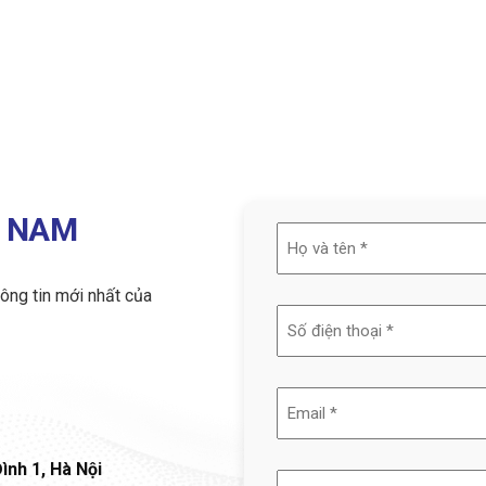
nh phố lớn như Bắc Kinh và Tô Châu,
t nước mà còn là lịch sử và văn
T NAM
Họ
và
ông tin mới nhất của
tên
(Required)
Email
(Required)
ình 1, Hà Nội
Nội