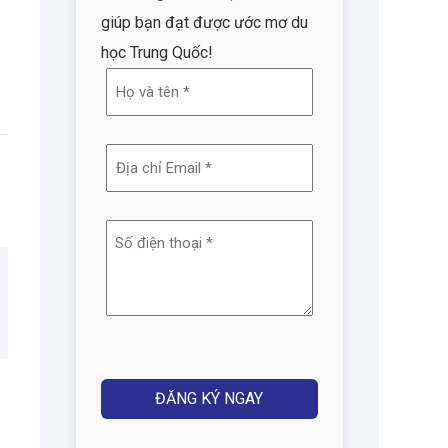
giúp bạn đạt được ước mơ du
học Trung Quốc!
Họ
và
tên
Địa
(Required)
chỉ
email
Số
(Required)
điện
thoại
(Required)
Captcha