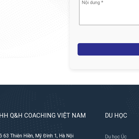
dung
(Required)
ông chỉ dừng lại ở việc thăm quan,
Captcha
các lĩnh vực hàng đầu như Logistic,
ligent Manufacturing Technologies
 Bắc Kinh và Tô Châu.
 hội tuyệt vời để các em phát triển
a, từ việc giao tiếp hàng ngày đến
ng trình còn cung cấp một không
HH Q&H COACHING VIỆT NAM
DU HỌC
 phá và phát triển nghề nghiệp của
õ 63 Thiên Hiền, Mỹ Đình 1, Hà Nội
Du học Úc