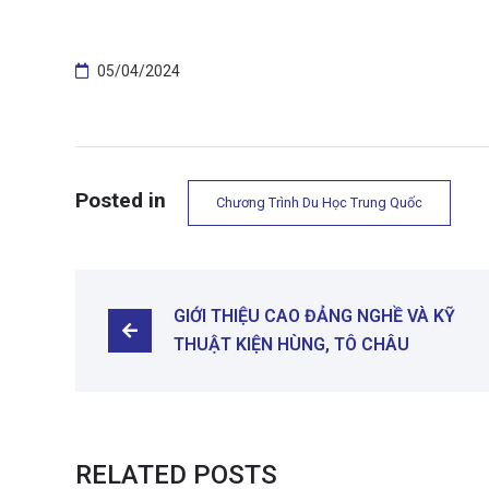
Trải Nghiệm Môi Trường Học Tập An Toàn: Với nền 
05/04/2024
kinh tế lớn thứ hai trên thế giới, Trung Quốc không
việc học tập mà còn là một môi trường an toàn và ph
Posted in
Chương Trình Du Học Trung Quốc
GIỚI THIỆU CAO ĐẢNG NGHỀ VÀ KỸ 
THUẬT KIỆN HÙNG, TÔ CHÂU
RELATED POSTS