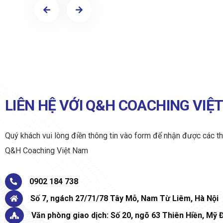
Du Lịch Kết Hợp Trải Nghiệm Văn Hóa: Tại các thà
các em sẽ được khám phá không chỉ vẻ đẹp của đấ
hóa độc đáo của Trung Quốc.
LIÊN HỆ VỚI Q&H COACHING VIỆ
Quý khách vui lòng điền thông tin vào form để nhận được các th
Q&H Coaching Việt Nam
0902 184 738
Số 7, ngách 27/71/78 Tây Mỗ, Nam Từ Liêm, Hà Nội
Văn phòng giao dịch: Số 20, ngõ 63 Thiên Hiền, Mỹ Đ