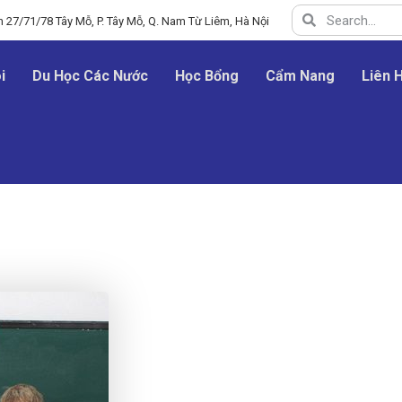
 27/71/78 Tây Mỗ, P. Tây Mỗ, Q. Nam Từ Liêm, Hà Nội
i
Du Học Các Nước
Học Bổng
Cẩm Nang
Liên 