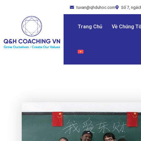
tuvan@qhduhoc.com
Số 7, ngách
Trang Chủ
Về Chúng Tô