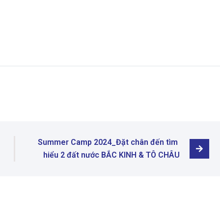
kinh tế hàng đầu Châu Á và là nền
 chỉ là một điểm đến lý tưởng cho
át triển.
Summer Camp 2024_Đặt chân đến tìm 
hiểu 2 đất nước BẮC KINH & TÔ CHÂU