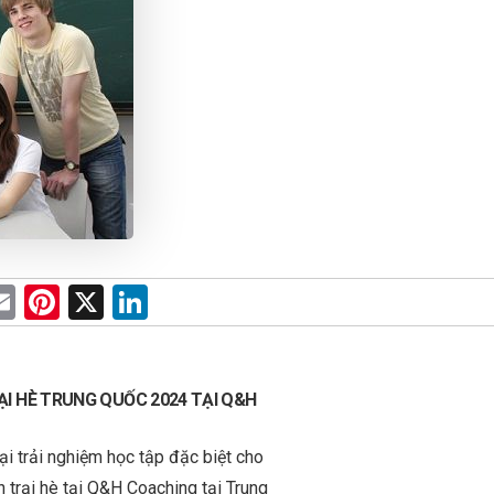
E
Pi
X
Li
m
nt
n
e
ail
er
ke
es
dI
ẠI HÈ TRUNG QUỐC 2024 TẠI Q&H
t
n
ại trải nghiệm học tập đặc biệt cho
 trại hè tại Q&H Coaching tại Trung