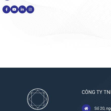
Thăm Quan Các Công Ty Hàng Đầu: Chương trình kh
mà còn cung cấp cơ hội cho các em hiểu rõ hơn về 
Supply chain, Artificial Intelligence (AI), và Intel
thông qua việc thăm quan các công ty tiên tiến tại
Nâng Cáo Năng Lực Sử Dụng Tiếng Trung: Đây là cơ
kỹ năng ngôn ngữ của mình trong môi trường bản đị
tiếp cận với kiến thức chuyên sâu.
Tham Gia Khai Vấn Hướng Nghiệp: Cuối cùng, chươ
CÔNG TY TN
gian để các em tương tác với các chuyên gia, khám
mình trong tương lai.
Số 20, ng