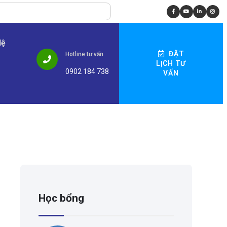
Hệ
ĐẶT
Hotline tư vấn
LỊCH TƯ
0902 184 738
VẤN
Học bổng