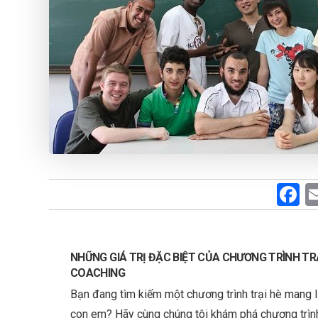
F
a
c
b
NHỮNG GIÁ TRỊ ĐẶC BIỆT CỦA CHƯƠNG TRÌNH TR
COACHING
o
Bạn đang tìm kiếm một chương trình trại hè mang l
o
con em? Hãy cùng chúng tôi khám phá chương trình