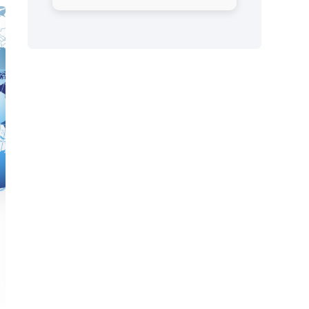
Hồ Sơ Du Học Trung Quốc: Hướng Dẫn Chi Tiết Để
Tăng Cơ Hội Nhập Học
02/05/2025