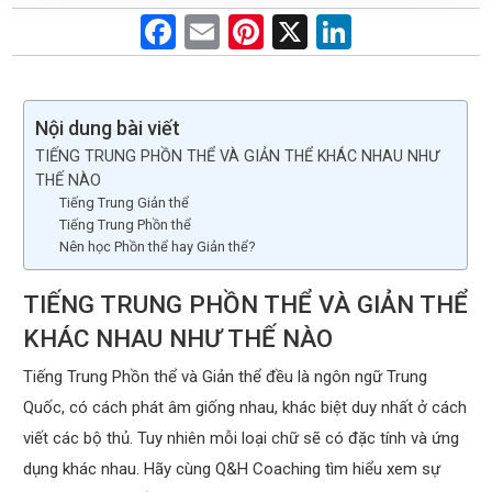
F
E
Pi
X
Li
a
m
nt
n
ce
ail
er
ke
b
es
dI
Nội dung bài viết
TIẾNG TRUNG PHỒN THỂ VÀ GIẢN THỂ KHÁC NHAU NHƯ
o
t
n
THẾ NÀO
o
Tiếng Trung Giản thể
Tiếng Trung Phồn thể
k
Nên học Phồn thể hay Giản thể?
TIẾNG TRUNG PHỒN THỂ VÀ GIẢN THỂ
KHÁC NHAU NHƯ THẾ NÀO
Tiếng Trung Phồn thể và Giản thể đều là ngôn ngữ Trung
Quốc, có cách phát âm giống nhau, khác biệt duy nhất ở cách
viết các bộ thủ. Tuy nhiên mỗi loại chữ sẽ có đặc tính và ứng
dụng khác nhau. Hãy cùng Q&H Coaching tìm hiểu xem sự