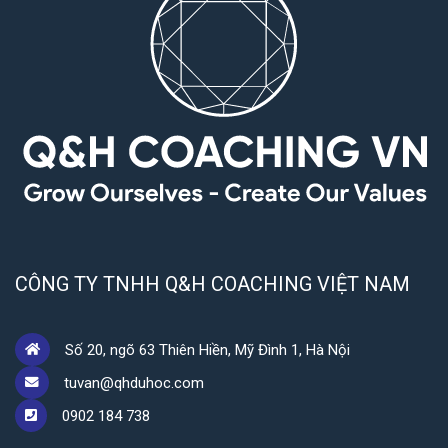
CÔNG TY TNHH Q&H COACHING VIỆT NAM
Số 20, ngõ 63 Thiên Hiền, Mỹ Đình 1, Hà Nội
tuvan@qhduhoc.com
0902 184 738