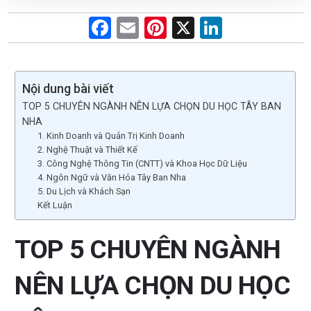
F
E
Pi
X
Li
a
m
nt
n
ce
ail
er
ke
b
es
dI
Nội dung bài viết
TOP 5 CHUYÊN NGÀNH NÊN LỰA CHỌN DU HỌC TÂY BAN
o
t
n
NHA
o
1. Kinh Doanh và Quản Trị Kinh Doanh
2. Nghệ Thuật và Thiết Kế
k
3. Công Nghệ Thông Tin (CNTT) và Khoa Học Dữ Liệu
4. Ngôn Ngữ và Văn Hóa Tây Ban Nha
5. Du Lịch và Khách Sạn
Kết Luận
TOP 5 CHUYÊN NGÀNH
NÊN LỰA CHỌN DU HỌC