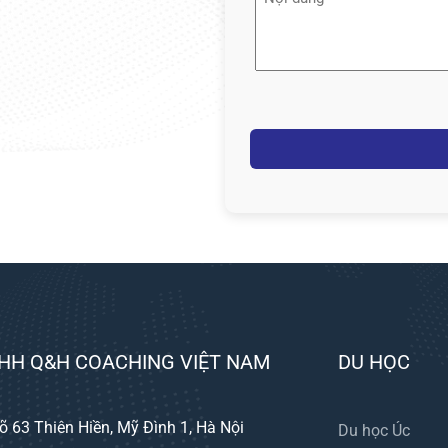
dung
(Required)
Captcha
HH Q&H COACHING VIỆT NAM
DU HỌC
õ 63 Thiên Hiền, Mỹ Đình 1, Hà Nội
Du học Úc