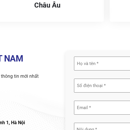
Châu Âu
ỆT NAM
Họ
và
 thông tin mới nhất
tên
(Required)
Email
(Required)
nh 1, Hà Nội
Nội