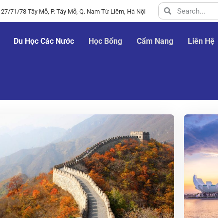
 27/71/78 Tây Mỗ, P. Tây Mỗ, Q. Nam Từ Liêm, Hà Nội
Du Học Các Nước
Học Bổng
Cẩm Nang
Liên Hệ