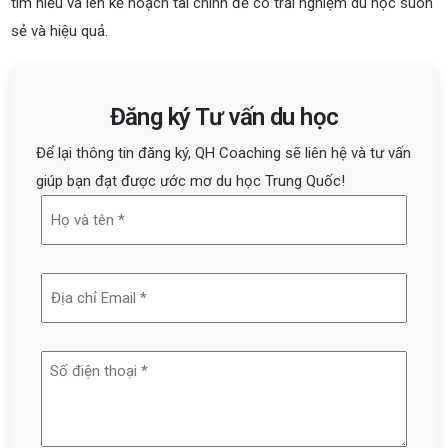
tìm hiểu và lên kế hoạch tài chính để có trải nghiệm du học suôn
sẻ và hiệu quả.
Đăng ký Tư vấn du học
Để lại thông tin đăng ký, QH Coaching sẽ liên hệ và tư vấn
giúp bạn đạt được ước mơ du học Trung Quốc!
Họ
và
tên
Địa
(Required)
chỉ
email
Số
(Required)
điện
thoại