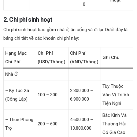
0
2. Chi phí sinh hoạt
Chi phí sinh hoạt bao gồm nhà ở, ăn uống và đi lại. Dưới đây là
bảng chi tiết về các khoản chi phí này:
Hạng Mục
Chi Phí
Chi Phí
Ghi Chú
Chi Phí
(USD/tháng)
(VND/tháng)
Nhà Ở
Tùy Thuộc
– Ký Túc Xá
2.300.000 –
100 – 300
Vào Vị Trí Và
(Công Lập)
6.900.000
Tiện Nghi
Bắc Kinh Và
– Thuê Phòng
4.600.000 –
200 – 600
Thượng Hải
Trọ
13.800.000
Có Giá Cao