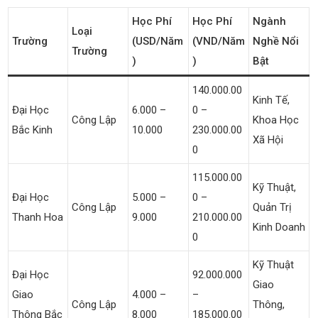
Học Phí
Học Phí
Ngành
Loại
Trường
(USD/năm
(VND/năm
Nghề Nổi
Trường
)
)
Bật
140.000.00
Kinh Tế,
Đại Học
6.000 –
0 –
Công Lập
Khoa Học
Bắc Kinh
10.000
230.000.00
Xã Hội
0
115.000.00
Kỹ Thuật,
Đại Học
5.000 –
0 –
Công Lập
Quản Trị
Thanh Hoa
9.000
210.000.00
Kinh Doanh
0
Kỹ Thuật
Đại Học
92.000.000
Giao
Giao
4.000 –
–
Công Lập
Thông,
Thông Bắc
8.000
185.000.00