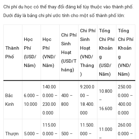
Chi phí du học có thể thay đổi đáng kể tùy thuộc vào thành phố.
Dưới đây là bảng chi phí ước tính cho một số thành phố lớn:
Chi Phí
Tổng
Tổng
Chi Phí
Học
Học
Sinh
Chi Phí
Chi Phí
Sinh
Thành
Phí
Phí
Hoạt
Khoản
Khoản
Hoạt
Phố
(USD/
(VND/
(VND/
G
G
(USD/t
Năm)
Năm)
Tháng
(USD/
(VND/
Háng)
)
Năm)
Năm)
140.00
9.200.0
250.00
10.800
Bắc
6.000 –
0.000 –
400 –
00 –
0.000 –
–
Kinh
10.000
230.00
800
18.400.
400.00
16.600
0.000
000
0.000
115.00
11.500.
260.00
11.000
Thượn
5.000 –
0.000 –
500 –
000 –
0.000 –
–