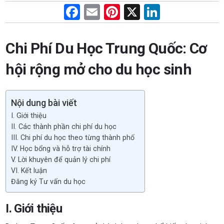
F
E
Pi
X
Li
a
m
nt
n
ce
ail
er
ke
Chi Phí Du Học Trung Quốc: Cơ
b
es
dI
hội rộng mở cho du học sinh
o
t
n
o
Nội dung bài viết
k
I. Giới thiệu
II. Các thành phần chi phí du học
III. Chi phí du học theo từng thành phố
IV. Học bổng và hỗ trợ tài chính
V. Lời khuyên để quản lý chi phí
VI. Kết luận
Đăng ký Tư vấn du học
I. Giới thiệu