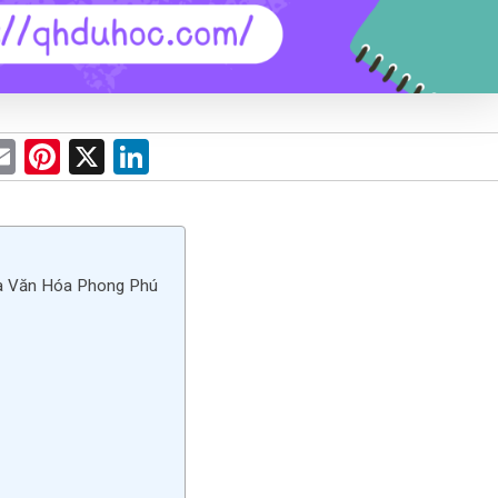
E
Pi
X
Li
m
nt
n
e
ail
er
ke
es
dI
và Văn Hóa Phong Phú
t
n