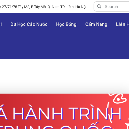
 27/71/78 Tây Mỗ, P. Tây Mỗ, Q. Nam Từ Liêm, Hà Nội
i
Du Học Các Nước
Học Bổng
Cẩm Nang
Liên 