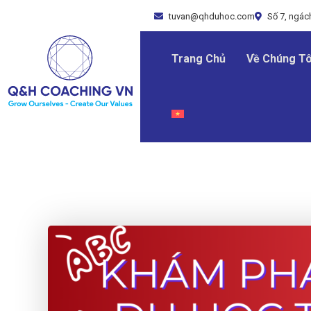
tuvan@qhduhoc.com
Số 7, ngách
Trang Chủ
Về Chúng Tô