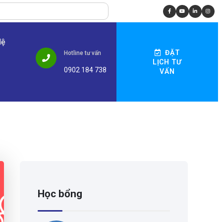
Hệ
ĐẶT
Hotline tư vấn
LỊCH TƯ
0902 184 738
VẤN
Học bổng