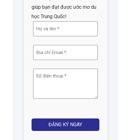
giúp bạn đạt được ước mơ du
học Trung Quốc!
Họ
và
tên
Địa
(Required)
chỉ
email
Số
(Required)
điện
thoại
(Required)
Captcha