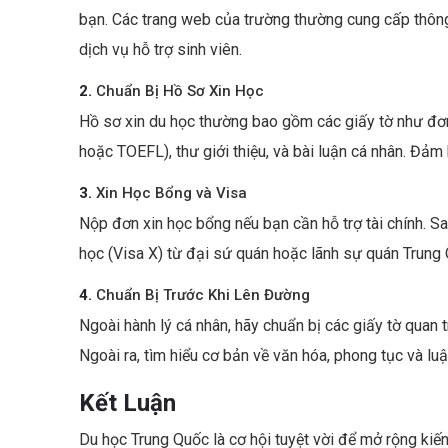
bạn. Các trang web của trường thường cung cấp thông t
dịch vụ hỗ trợ sinh viên.
2.
Chuẩn Bị Hồ Sơ Xin Học
Hồ sơ xin du học thường bao gồm các giấy tờ như đơn
hoặc TOEFL), thư giới thiệu, và bài luận cá nhân. Đả
3.
Xin Học Bổng và Visa
Nộp đơn xin học bổng nếu bạn cần hỗ trợ tài chính. S
học (Visa X) từ đại sứ quán hoặc lãnh sự quán Trung 
4.
Chuẩn Bị Trước Khi Lên Đường
Ngoài hành lý cá nhân, hãy chuẩn bị các giấy tờ quan 
Ngoài ra, tìm hiểu cơ bản về văn hóa, phong tục và l
Kết Luận
Du học Trung Quốc là cơ hội tuyệt vời để mở rộng kiế