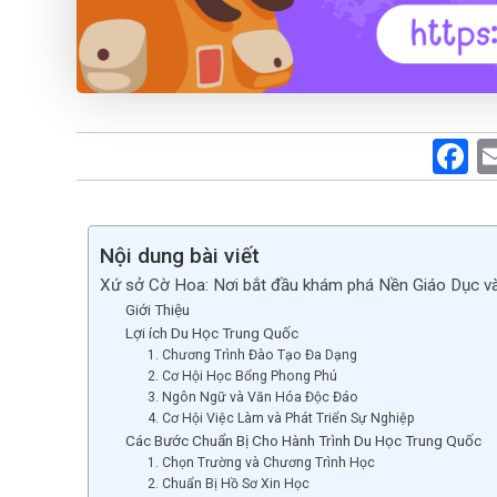
F
a
c
b
Nội dung bài viết
Xứ sở Cờ Hoa: Nơi bắt đầu khám phá Nền Giáo Dục 
o
Giới Thiệu
o
Lợi ích Du Học Trung Quốc
1. Chương Trình Đào Tạo Đa Dạng
k
2. Cơ Hội Học Bổng Phong Phú
3. Ngôn Ngữ và Văn Hóa Độc Đáo
4. Cơ Hội Việc Làm và Phát Triển Sự Nghiệp
Các Bước Chuẩn Bị Cho Hành Trình Du Học Trung Quốc
1. Chọn Trường và Chương Trình Học
2. Chuẩn Bị Hồ Sơ Xin Học