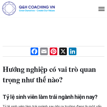
F
E
Pi
X
Li
a
m
nt
n
ce
ail
er
ke
Hướng nghiệp có vai trò quan
b
es
dI
trọng như thế nào?
o
t
n
o
k
Tỷ lệ sinh viên làm trái ngành hiện nay?
Tỷ lệ sinh viên làm trái ngành sau khi ra trường đang là một vấn