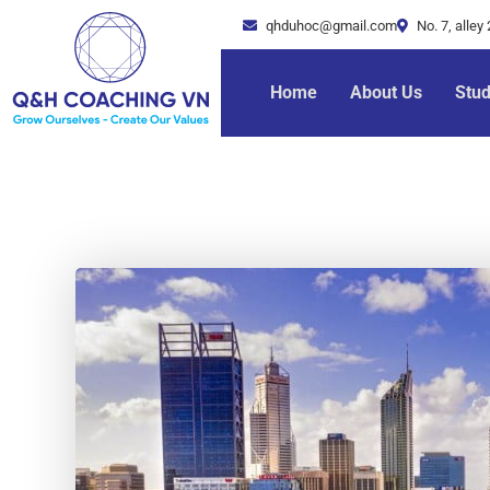
qhduhoc@gmail.com
No. 7, alle
Home
About Us
Stu