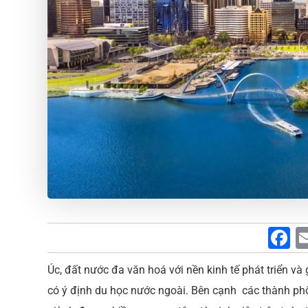
F
a
Úc, đất nước đa văn hoá với nền kinh tế phát triển và
c
có ý định du học nước ngoài. Bên cạnh các thành ph
e