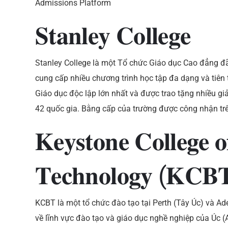
𝐒𝐭𝐚𝐧𝐥𝐞𝐲 𝐂𝐨𝐥𝐥𝐞𝐠𝐞
Stanley College là một Tổ chức Giáo dục Cao đẳng đã
cung cấp nhiều chương trình học tập đa dạng và tiên 
Giáo dục độc lập lớn nhất và được trao tặng nhiều giả
42 quốc gia. Bằng cấp của trường được công nhận trê
𝐊𝐞𝐲𝐬𝐭𝐨𝐧𝐞 𝐂𝐨𝐥𝐥𝐞𝐠𝐞 𝐨
𝐓𝐞𝐜𝐡𝐧𝐨𝐥𝐨𝐠𝐲 (𝐊𝐂𝐁
KCBT là một tổ chức đào tạo tại Perth (Tây Úc) và A
về lĩnh vực đào tạo và giáo dục nghề nghiệp của Úc 