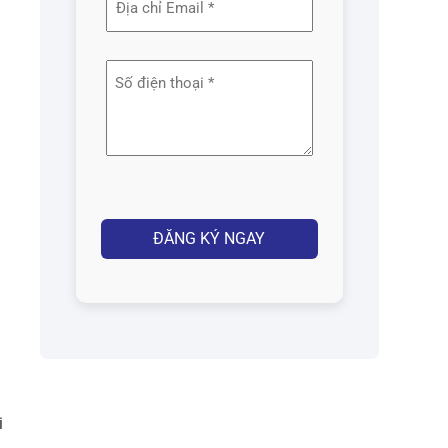
(Required)
chỉ
email
Số
(Required)
điện
thoại
(Required)
Captcha
h
i