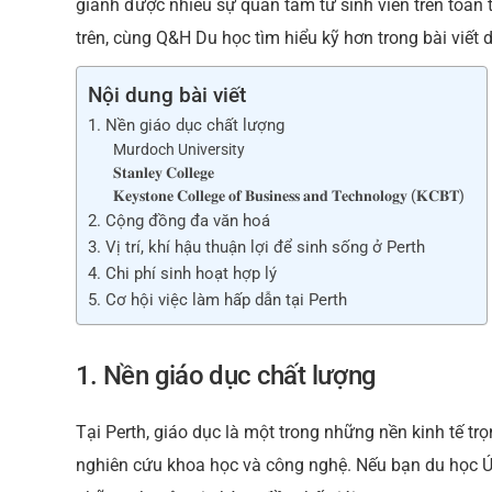
giành được nhiều sự quan tâm từ sinh viên trên toàn t
b
trên,
cùng Q&H Du học tìm hiểu kỹ hơn trong bài viết 
o
o
Nội dung bài viết
k
1. Nền giáo dục chất lượng
Murdoch University
𝐒𝐭𝐚𝐧𝐥𝐞𝐲 𝐂𝐨𝐥𝐥𝐞𝐠𝐞
𝐊𝐞𝐲𝐬𝐭𝐨𝐧𝐞 𝐂𝐨𝐥𝐥𝐞𝐠𝐞 𝐨𝐟 𝐁𝐮𝐬𝐢𝐧𝐞𝐬𝐬 𝐚𝐧𝐝 𝐓𝐞𝐜𝐡𝐧𝐨𝐥𝐨𝐠𝐲 (𝐊𝐂𝐁𝐓)
2. Cộng đồng đa văn hoá
3. Vị trí, khí hậu thuận lợi để sinh sống ở Perth
4. Chi phí sinh hoạt hợp lý
5. Cơ hội việc làm hấp dẫn tại Perth
1. Nền giáo dục chất lượng
Tại Perth, giáo dục là một trong những nền kinh tế trọ
nghiên cứu khoa học và công nghệ. Nếu bạn du học Úc 