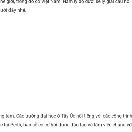
hế giới, trong đó có Việt Nam. Năm lý do dưới sẽ lý giải câu hỏi
st
dI
dưới đây nhé.
n
ng tâm. Các trường đại học ở Tây Úc nổi tiếng với các công trìn
tại Perth, bạn sẽ có cơ hội được đào tạo và làm việc chung vớ