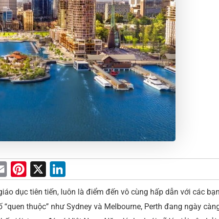
E
Pi
X
Li
m
nt
n
 giáo dục tiên tiến, luôn là điểm đến vô cùng hấp dẫn với các bạ
ai
er
k
ố “quen thuộc” như Sydney và Melbourne, Perth đang ngày càn
l
e
e