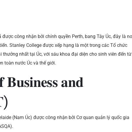
 được công nhận bởi chính quyền Perth, bang Tây Úc, đây là nơ
tiến. Stanley College được xếp hạng là một trong các Tổ chức
i thưởng nhất tại Úc, với sáu khoa đại diện cho sinh viên đến từ
n toàn nước Úc và thế giới.
𝐟 𝐁𝐮𝐬𝐢𝐧𝐞𝐬𝐬 𝐚𝐧𝐝
𝐓)
delaide (Nam Úc) được công nhận bởi Cơ quan quản lý quốc gia
(ASQA).