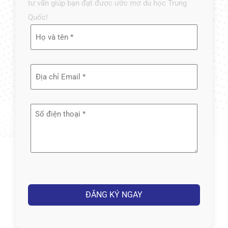
tư vấn giúp bạn đạt được ước mơ du học Trung
Quốc!
Họ
và
tên
Địa
(Required)
chỉ
email
Số
(Required)
điện
thoại
(Required)
Captcha