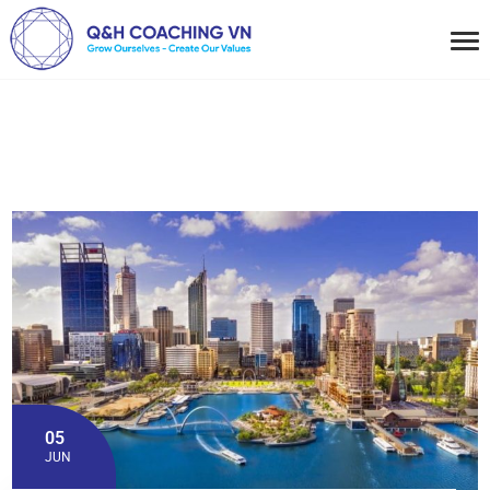
05
JUN