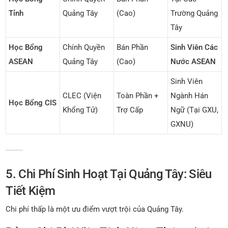
Tỉnh
Quảng Tây
(cao)
Trường Quảng
Tây
Học Bổng
Chính Quyền
Bán Phần
Sinh Viên Các
ASEAN
Quảng Tây
(cao)
Nước ASEAN
Sinh Viên
CLEC (Viện
Toàn Phần +
Ngành Hán
Học Bổng CIS
Khổng Tử)
Trợ Cấp
Ngữ (tại GXU,
GXNU)
5. Chi Phí Sinh Hoạt Tại Quảng Tây: Siêu
Tiết Kiệm
Chi phí thấp là một ưu điểm vượt trội của Quảng Tây.