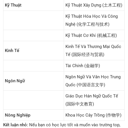
Kỹ Thuật
Kỹ Thuật Xây Dựng (土木工程)
Kỹ Thuật Hóa Học Và Công
Nghệ (化学工程与技术)
Kỹ Thuật Cơ Khí (机械工程)
Kinh Tế Và Thương Mại Quốc
Kinh Tế
Tế (国际经济与贸易)
Tài Chính (金融学)
Ngôn Ngữ Và Văn Học Trung
Ngôn Ngữ
Quốc (中国语言文学)
Giáo Dục Hán Ngữ Quốc Tế
(国际中文教育)
Nông Nghiệp
Khoa Học Cây Trồng (作物学)
Kết luận nhỏ:
Nếu bạn có học lực tốt và muốn vào trường top,