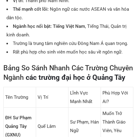
Vị trí:
Thành phố Nam Ninh.
Thế mạnh cốt lõi:
Ngôn ngữ các nước ASEAN và văn hóa
dân tộc.
Ngành học nổi bật:
Tiếng Việt Nam
, Tiếng Thái, Quản trị
kinh doanh.
Trường là trung tâm nghiên cứu Đông Nam Á quan trọng.
Rất phù hợp cho sinh viên muốn học sâu về ngôn ngữ.
Bảng So Sánh Nhanh Các Trường Chuyên
Ngành
các trường đại học ở Quảng Tây
Lĩnh Vực
Phù Hợp Với
Tên Trường
Vị Trí
Mạnh Nhất
Ai?
Muốn Trở
ĐH Sư Phạm
Sư Phạm, Hán
Thành Giáo
Quảng Tây
Quế Lâm
Ngữ
Viên, Yêu
(GXNU)