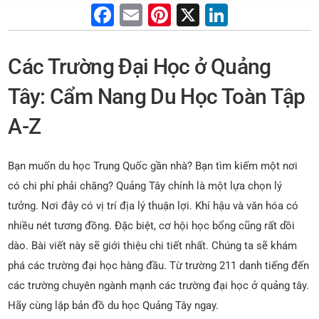
F
E
Pi
X
Li
a
m
nt
n
c
ai
er
k
Các Trường Đại Học ở Quảng
e
l
e
e
Tây: Cẩm Nang Du Học Toàn Tập
b
st
dI
A-Z
o
n
o
Bạn muốn du học Trung Quốc gần nhà? Bạn tìm kiếm một nơi
k
có chi phí phải chăng? Quảng Tây chính là một lựa chọn lý
tưởng. Nơi đây có vị trí địa lý thuận lợi. Khí hậu và văn hóa có
nhiều nét tương đồng. Đặc biệt, cơ hội học bổng cũng rất dồi
dào. Bài viết này sẽ giới thiệu chi tiết nhất. Chúng ta sẽ khám
phá các trường đại học hàng đầu. Từ trường 211 danh tiếng đến
các trường chuyên ngành mạnh các trường đại học ở quảng tây.
Hãy cùng lập bản đồ du học Quảng Tây ngay.