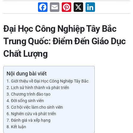
F
E
Pi
X
Li
a
m
nt
n
c
ai
er
k
Đại Học Công Nghiệp Tây Bắc
e
l
e
e
Trung Quốc: Điểm Đến Giáo Dục
b
st
dI
Chất Lượng
o
n
o
k
Nội dung bài viết
1. Giới thiệu về Đại Học Công Nghiệp Tây Bắc
2. Lịch sử hình thành và phát triển
3. Chương trình đào tạo
4. Đời sống sinh viên
5. Cơ hội việc làm cho sinh viên
6. Nghiên cứu và phát triển
7. Đánh giá và xếp hạng
8. Kết luận