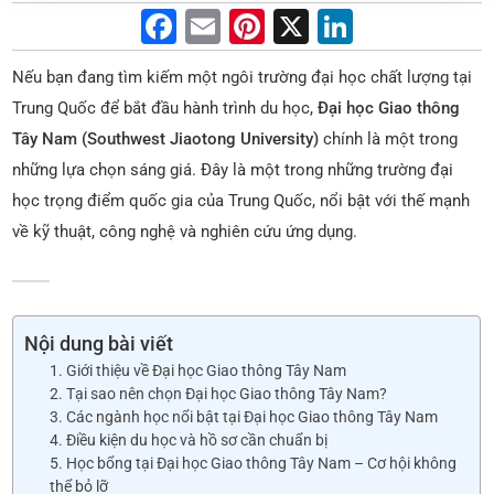
F
E
Pi
X
Li
a
m
nt
n
Nếu bạn đang tìm kiếm một ngôi trường đại học chất lượng tại
c
ai
er
k
Trung Quốc để bắt đầu hành trình du học,
Đại học Giao thông
e
l
e
e
Tây Nam (Southwest Jiaotong University)
chính là một trong
b
st
dI
những lựa chọn sáng giá. Đây là một trong những trường đại
o
n
học trọng điểm quốc gia của Trung Quốc, nổi bật với thế mạnh
o
về kỹ thuật, công nghệ và nghiên cứu ứng dụng.
k
Nội dung bài viết
1. Giới thiệu về Đại học Giao thông Tây Nam
2. Tại sao nên chọn Đại học Giao thông Tây Nam?
3. Các ngành học nổi bật tại Đại học Giao thông Tây Nam
4. Điều kiện du học và hồ sơ cần chuẩn bị
5. Học bổng tại Đại học Giao thông Tây Nam – Cơ hội không
thể bỏ lỡ