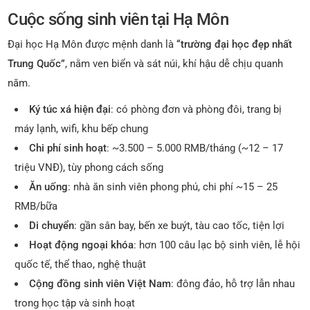
Cuộc sống sinh viên tại Hạ Môn
Đại học Hạ Môn được mệnh danh là
“trường đại học đẹp nhất
Trung Quốc”
, nằm ven biển và sát núi, khí hậu dễ chịu quanh
năm.
Ký túc xá hiện đại
: có phòng đơn và phòng đôi, trang bị
máy lạnh, wifi, khu bếp chung
Chi phí sinh hoạt
: ~3.500 – 5.000 RMB/tháng (~12 – 17
triệu VNĐ), tùy phong cách sống
Ăn uống
: nhà ăn sinh viên phong phú, chi phí ~15 – 25
RMB/bữa
Di chuyển
: gần sân bay, bến xe buýt, tàu cao tốc, tiện lợi
Hoạt động ngoại khóa
: hơn 100 câu lạc bộ sinh viên, lễ hội
quốc tế, thể thao, nghệ thuật
Cộng đồng sinh viên Việt Nam
: đông đảo, hỗ trợ lẫn nhau
trong học tập và sinh hoạt