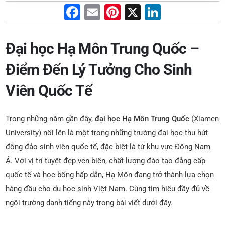
F
E
Pi
X
Li
a
m
nt
n
c
ai
er
k
Đại học Hạ Môn Trung Quốc –
e
l
e
e
Điểm Đến Lý Tưởng Cho Sinh
b
st
dI
Viên Quốc Tế
o
n
o
Trong những năm gần đây,
đại học Hạ Môn Trung Quốc
(Xiamen
k
University) nổi lên là một trong những trường đại học thu hút
đông đảo sinh viên quốc tế, đặc biệt là từ khu vực Đông Nam
Á. Với vị trí tuyệt đẹp ven biển, chất lượng đào tạo đẳng cấp
quốc tế và học bổng hấp dẫn, Hạ Môn đang trở thành lựa chọn
hàng đầu cho du học sinh Việt Nam. Cùng tìm hiểu đầy đủ về
ngôi trường danh tiếng này trong bài viết dưới đây.