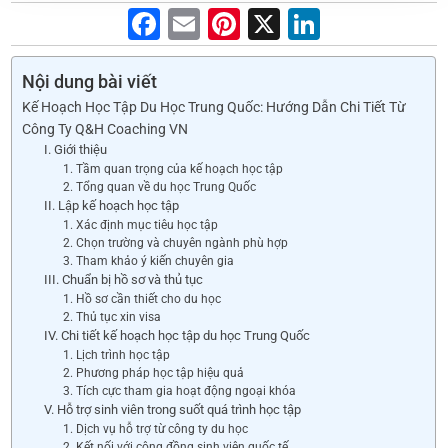
F
E
Pi
X
Li
a
m
nt
n
c
ai
er
k
Nội dung bài viết
Kế Hoạch Học Tập Du Học Trung Quốc: Hướng Dẫn Chi Tiết Từ
e
l
e
e
Công Ty Q&H Coaching VN
b
st
dI
I. Giới thiệu
1. Tầm quan trọng của kế hoạch học tập
o
n
2. Tổng quan về du học Trung Quốc
o
II. Lập kế hoạch học tập
1. Xác định mục tiêu học tập
k
2. Chọn trường và chuyên ngành phù hợp
3. Tham khảo ý kiến chuyên gia
III. Chuẩn bị hồ sơ và thủ tục
1. Hồ sơ cần thiết cho du học
2. Thủ tục xin visa
IV. Chi tiết kế hoạch học tập du học Trung Quốc
1. Lịch trình học tập
2. Phương pháp học tập hiệu quả
3. Tích cực tham gia hoạt động ngoại khóa
V. Hỗ trợ sinh viên trong suốt quá trình học tập
1. Dịch vụ hỗ trợ từ công ty du học
2. Kết nối với cộng đồng sinh viên quốc tế