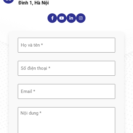
Đình 1, Hà Nội
Họ
và
tên
(Required)
Email
(Required)
Nội
dung
(Required)