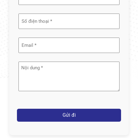
và
tên
(Required)
Email
(Required)
Nội
dung
(Required)
Captcha