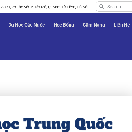
 27/71/78 Tây Mỗ, P. Tây Mỗ, Q. Nam Từ Liêm, Hà Nội
Du Học Các Nước
Học Bổng
Cẩm Nang
Liên Hệ