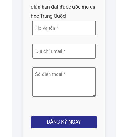
giúp bạn đạt được ước mơ du
học Trung Quốc!
Họ
và
tên
Địa
(Required)
chỉ
email
Số
(Required)
điện
thoại
(Required)
Captcha