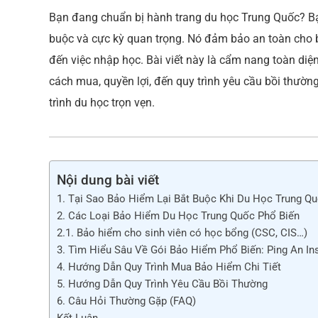
e
Bạn đang chuẩn bị hành trang du học Trung Quốc? Bạ
b
buộc và cực kỳ quan trọng. Nó đảm bảo an toàn cho b
o
đến việc nhập học. Bài viết này là cẩm nang toàn di
o
cách mua, quyền lợi, đến quy trình yêu cầu bồi thườ
k
trình du học trọn vẹn.
Nội dung bài viết
1. Tại Sao Bảo Hiểm Lại Bắt Buộc Khi Du Học Trung Q
2. Các Loại Bảo Hiểm Du Học Trung Quốc Phổ Biến
2.1. Bảo hiểm cho sinh viên có học bổng (CSC, CIS…)
3. Tìm Hiểu Sâu Về Gói Bảo Hiểm Phổ Biến: Ping An In
4. Hướng Dẫn Quy Trình Mua Bảo Hiểm Chi Tiết
5. Hướng Dẫn Quy Trình Yêu Cầu Bồi Thường
6. Câu Hỏi Thường Gặp (FAQ)