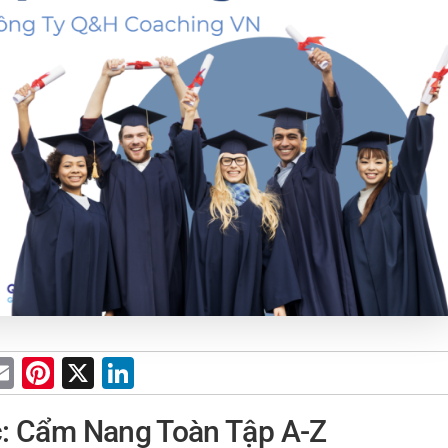
E
Pi
X
Li
m
nt
n
: Cẩm Nang Toàn Tập A-Z
ai
er
k