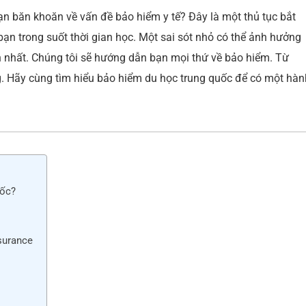
l
e
e
n băn khoăn về vấn đề bảo hiểm y tế? Đây là một thủ tục bắt
st
dI
ạn trong suốt thời gian học. Một sai sót nhỏ có thể ảnh hưởng
n
ện nhất. Chúng tôi sẽ hướng dẫn bạn mọi thứ về bảo hiểm. Từ
ng. Hãy cùng tìm hiểu bảo hiểm du học trung quốc để có một hàn
uốc?
surance