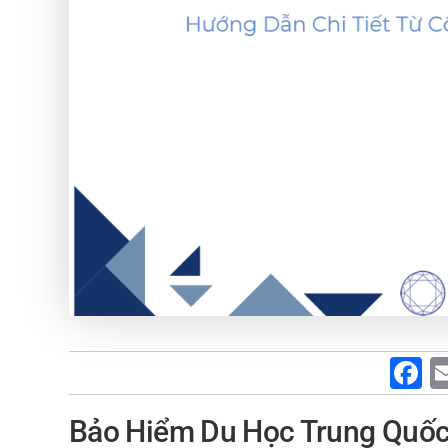
F
a
Bảo Hiểm Du Học Trung Quốc
c