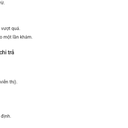
rừ.
 vượt quá.
ho một lần khám.
hi trả
iễn thị).
 định.