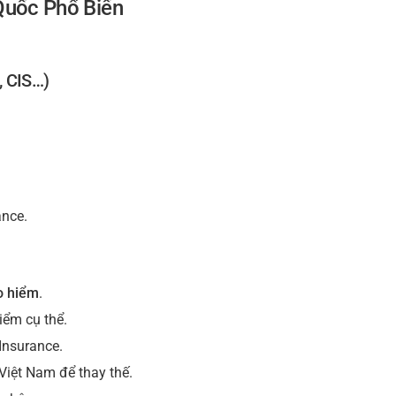
Quốc Phổ Biến
, CIS…)
ance.
o hiểm
.
iểm cụ thể.
Insurance.
Việt Nam để thay thế.